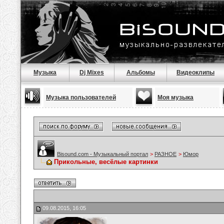
Музыка
Dj Mixes
Альбомы
Видеоклипы
Музыка пользователей
Моя музыка
Bisound.com - Музыкальный портал
>
РАЗНОЕ
>
Юмор
Прикольные, весёлые картинки
09.08.2015, 16:05