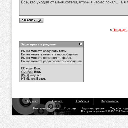
Все, кто уходил от меня хотели, чтобы я что-то понял… а я 
«
Предыдущ
Ваши права в разделе
Вы
не можете
создавать темы
Вы
не можете
отвечать на сообщения
Вы
не можете
прикреплять файлы
Вы
не можете
редактировать сообщения
BB коды
Вкл.
Смайлы
Вкл.
[IMG]
код
Вкл.
HTML код
Выкл.
Музыка
Dj mixes
Альбомы
Видеоклипы
Реклама на сайте
Помощь
Администрация
Служба под
Все права защищены © 2007-2026 Bisou