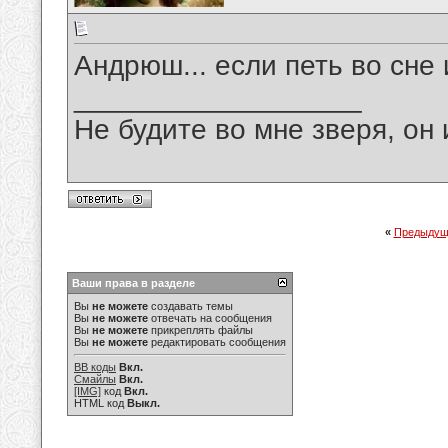
Андрюш... если петь во сне 
__________________
Не будите во мне зверя, он 
«
Предыдущ
Ваши права в разделе
Вы
не можете
создавать темы
Вы
не можете
отвечать на сообщения
Вы
не можете
прикреплять файлы
Вы
не можете
редактировать сообщения
BB коды
Вкл.
Смайлы
Вкл.
[IMG]
код
Вкл.
HTML код
Выкл.