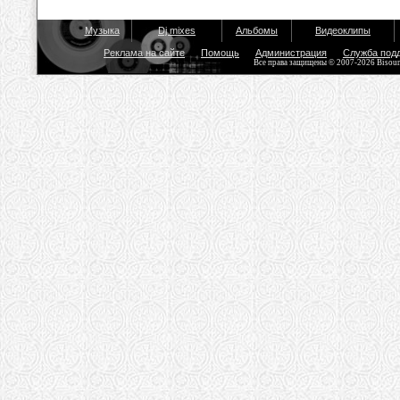
Музыка
Dj mixes
Альбомы
Видеоклипы
Реклама на сайте
Помощь
Администрация
Служба под
Все права защищены © 2007-2026 Bisou