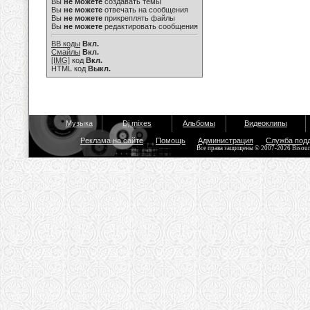
Вы
не можете
создавать темы
Вы
не можете
отвечать на сообщения
Вы
не можете
прикреплять файлы
Вы
не можете
редактировать сообщения
BB коды
Вкл.
Смайлы
Вкл.
[IMG]
код
Вкл.
HTML код
Выкл.
Музыка
Dj mixes
Альбомы
Видеоклипы
Реклама на сайте
Помощь
Администрация
Служба под
Все права защищены © 2007-2026 Bisou