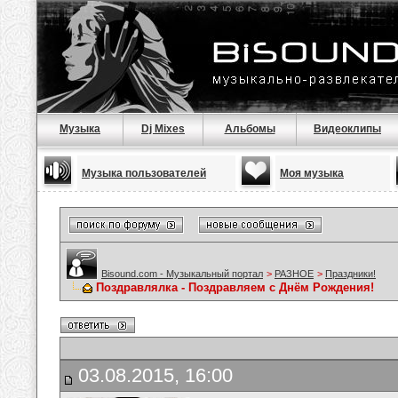
Музыка
Dj Mixes
Альбомы
Видеоклипы
Музыка пользователей
Моя музыка
Bisound.com - Музыкальный портал
>
РАЗНОЕ
>
Праздники!
Поздравлялка - Поздравляем с Днём Рождения!
03.08.2015, 16:00