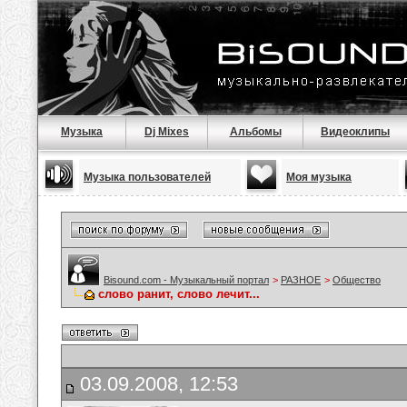
Музыка
Dj Mixes
Альбомы
Видеоклипы
Музыка пользователей
Моя музыка
Bisound.com - Музыкальный портал
>
РАЗНОЕ
>
Общество
слово ранит, слово лечит...
03.09.2008, 12:53