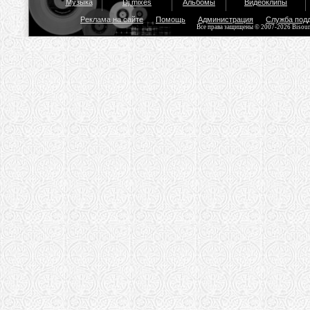
Музыка
Dj mixes
Альбомы
Видеоклипы
Реклама на сайте
Помощь
Администрация
Служба под
Все права защищены © 2007-2026 Bisou