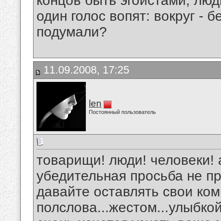
концов быть эгоистами, люд
один голос вопят: вокруг - б
подумали?
11.09.2008, 17:25
len
Постоянный пользователь
товарищи! люди! человеки! а
убедительная просьба не пр
давайте оставлять свои комм
полслова...жестом...улыбко