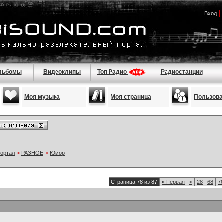
Вход
льбомы
Видеоклипы
Топ Радио
Радиостанции
Моя музыка
Моя страница
Пользов
портал
>
РАЗНОЕ
>
Юмор
Страница 78 из 87
«
Первая
<
28
68
7