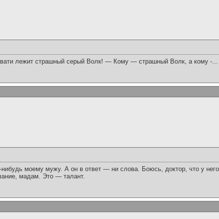
ровати лежит страшный серый Волк! — Кому — страшный Волк, а кому -... 
ибудь моему мужу. А он в ответ — ни слова. Боюсь, доктор, что у нег
вание, мадам. Это — талант.