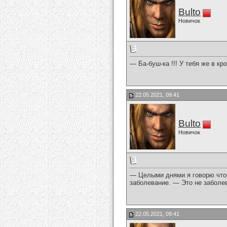
Bulto
Новичок
— Ба-буш-ка !!! У тебя же в к
22.05.2021, 09:41
Bulto
Новичок
— Целыми днями я говорю что-н
заболевание. — Это не заболе
22.05.2021, 09:41