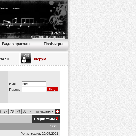
|
Регистрация
Помощь
Добавить в избранное
Видео приколы
Flash-игры
атели
Форум
Имя
Пароль
6
77
78
79
80
>
Последняя
»
Опции темы
#
771
Регистрация: 22.05.2021