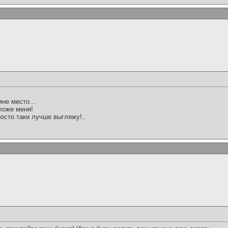
не место...
оложе меня!
осто таки лучше выгляжу!..