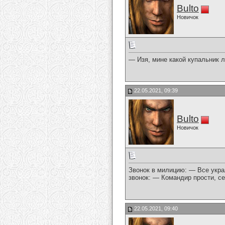
Bulto
Новичок
— Изя, мине какой купальник л
22.05.2021, 09:39
Bulto
Новичок
Звонок в милицию: — Все укра
звонок: — Командир прости, се
22.05.2021, 09:40