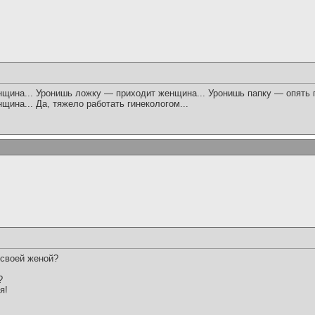
щина... Уронишь ложку — приходит женщина... Уронишь папку — опять 
щина... Да, тяжело работать гинекологом...
 своей женой?
?
я!