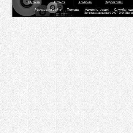
Музыка
Dj mixes
Альбомы
Видеоклипы
Реклама на сайте
Помощь
Администрация
Служба под
Все права защищены © 2007-2026 Bisou