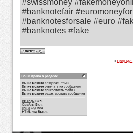
#swissmoney #fakemoneyonl
#banknotefair #euromoneyfor
#banknotesforsale #euro #f
#banknotes #fake
«
Предыдущ
Ваши права в разделе
Вы
не можете
создавать темы
Вы
не можете
отвечать на сообщения
Вы
не можете
прикреплять файлы
Вы
не можете
редактировать сообщения
BB коды
Вкл.
Смайлы
Вкл.
[IMG]
код
Вкл.
HTML код
Выкл.