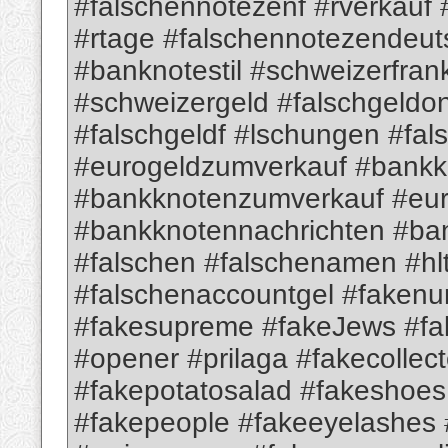
#falschennotezenf #rverkauf 
#rtage #falschennotezendeut
#banknotestil #schweizerfra
#schweizergeld #falschgeldon
#falschgeldf #lschungen #fa
#eurogeldzumverkauf #bank
#bankknotenzumverkauf #eur
#bankknotennachrichten #ba
#falschen #falschenamen #hl
#falschenaccountgel #fakenu
#fakesupreme #fakeJews #fa
#opener #prilaga #fakecollec
#fakepotatosalad #fakeshoes
#fakepeople #fakeeyelashes