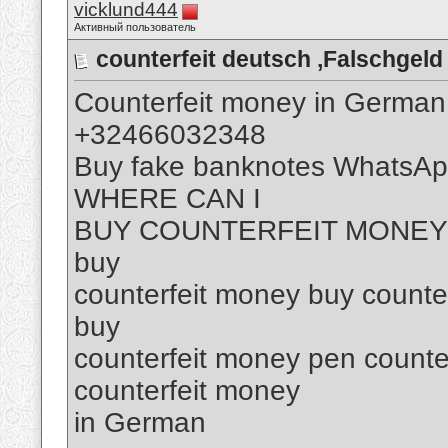
vicklund444
Активный пользователь
counterfeit deutsch ,Falschge
Counterfeit money in German
+32466032348
Buy fake banknotes WhatsA
WHERE CAN I
BUY COUNTERFEIT MONEY bu
buy
counterfeit money buy counte
buy
counterfeit money pen counte
counterfeit money
in German