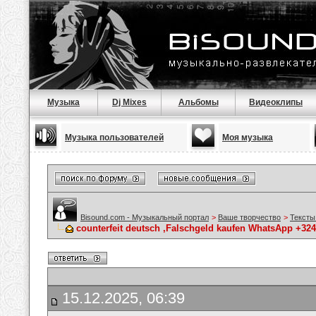
Музыка
Dj Mixes
Альбомы
Видеоклипы
Музыка пользователей
Моя музыка
Bisound.com - Музыкальный портал
>
Ваше творчество
>
Тексты
counterfeit deutsch ,Falschgeld kaufen WhatsApp +32
15.12.2025, 06:39