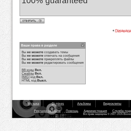
100% guaranteed
«
Предыдущ
Ваши права в разделе
Вы
не можете
создавать темы
Вы
не можете
отвечать на сообщения
Вы
не можете
прикреплять файлы
Вы
не можете
редактировать сообщения
BB коды
Вкл.
Смайлы
Вкл.
[IMG]
код
Вкл.
HTML код
Выкл.
Музыка
Dj mixes
Альбомы
Видеоклипы
Реклама на сайте
Помощь
Администрация
Служба под
Все права защищены © 2007-2026 Bisou