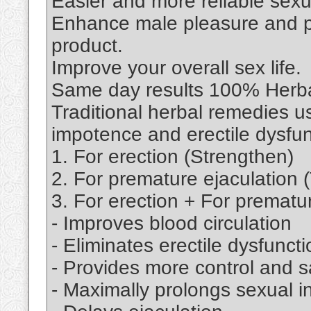
Easier and more reliable sex
Enhance male pleasure and pe
product.
Improve your overall sex life.
Same day results 100% Herba
Traditional herbal remedies 
impotence and erectile dysfun
1. For erection (Strengthen)
2. For premature ejaculation 
3. For erection + For prematur
- Improves blood circulation
- Eliminates erectile dysfuncti
- Provides more control and sa
- Maximally prolongs sexual i