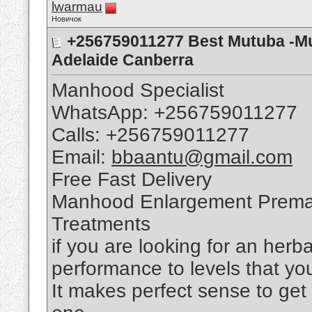
lwarmau
Новичок
+256759011277 Best Mutuba -Mu
Adelaide Canberra
Manhood Specialist
WhatsApp: +256759011277
Calls: +256759011277
Email:
bbaantu@gmail.com
Free Fast Delivery
Manhood Enlargement Premat
Treatments
if you are looking for an her
performance to levels that y
It makes perfect sense to ge