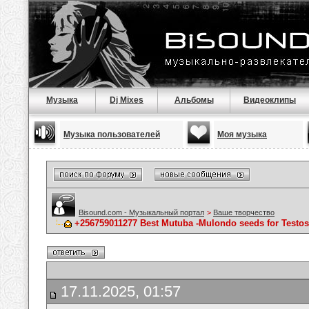
Музыка
Dj Mixes
Альбомы
Видеоклипы
Музыка пользователей
Моя музыка
Bisound.com - Музыкальный портал
>
Ваше творчество
+256759011277 Best Mutuba -Mulondo seeds for Testos
17.11.2025, 01:57