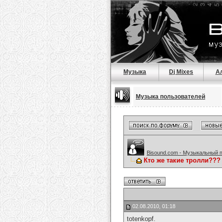
Музыка
Dj Mixes
А
Музыка пользователей
Bisound.com - Музыкальный 
Кто же такие тролли???
02.08.2010, 01:18
totenkopf.