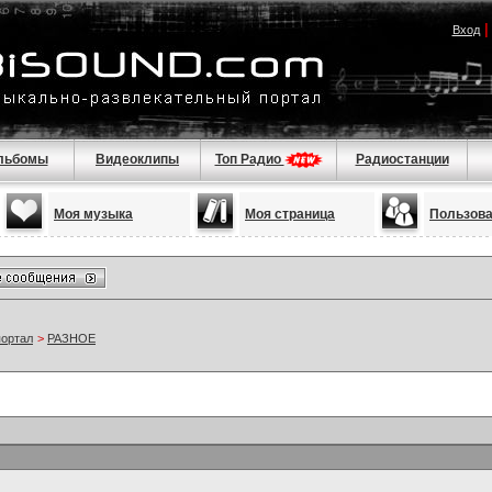
Вход
льбомы
Видеоклипы
Топ Радио
Радиостанции
Моя музыка
Моя страница
Пользов
портал
>
РАЗНОЕ