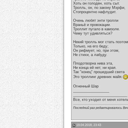
Хоть он голоден, хоть сыт.
Тролль, он, по закону Мэрфи,
Стопроцентно нафлудит.
Очень любят энти тролли
Враньё и провокации.
Троллит пугало в камзоле.
Чему тут удивляться?
Некий тролль мог стать поэтом
Только, на его беду;
Он рифмует, но, при этом,
Не стихи, а лабуду.
Плодотворна нива эта,
Ни конца ей нет, ни края.
Так "конец" прошедший света
Это троллинг древних майя.
Огненный Шар
__________________
___________________________
Все, кто уходил от меня хотел
Последний раз редактировалось Вяч
19.04.2018, 23:43