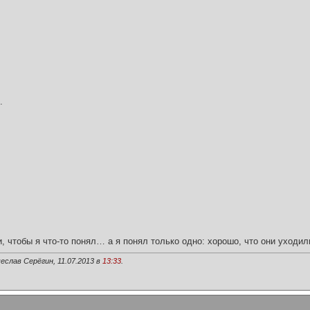
.
и, чтобы я что-то понял… а я понял только одно: хорошо, что они уходил
еслав Серёгин, 11.07.2013 в
13:33
.