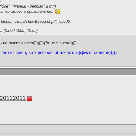
$ов", "японки - дерbмо" и тп)
ать? этого в оригинале нет
2.biscom.zp.ua/showthread.php?t=69536
 (03.09.2009, 20:53)
не любит евреев)))))))))Эт не я писал)))))
шайте людей, которые вас обижают.Эффекта больше)))))
а20112011