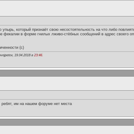
ю упырь, который признаёт свою несостоятельность на что либо повлият
е фекалии в форме гнилых лживо-стёбных сообщений в адрес своего опп
иченности (с)
ejpetov, 19.04.2018 в
23:46
.
х ребят, им на нашем форуме нет места