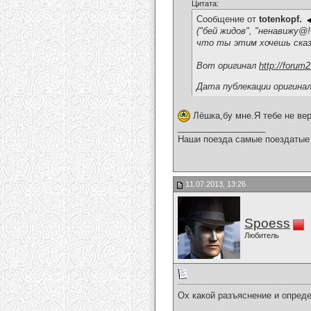
Цитата:
Сообщение от
totenkopf.
("бей жидов", "ненавижу@!#
что ты этим хочешь сказ
Вот оригинал
http://forum
Дата публекации оригинала
Лёшка,бу мне.Я тебе не ве
__________________
Наши поезда самые поездатые 
11.07.2013, 13:26
Spoess
Любитель
Ох какой разъяснение и опре