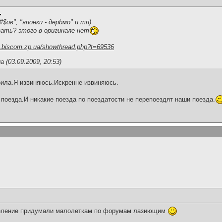
$ов", "японки - дерbмо" и тп)
ать? этого в оригинале нет
2.biscom.zp.ua/showthread.php?t=69536
 (03.09.2009, 20:53)
рила.Я извиняюсь.Искренне извиняюсь.
поезда.И никакие поезда по поездатости не перепоездят наши поезда.
деление придумали малолеткам по форумам лазиющим