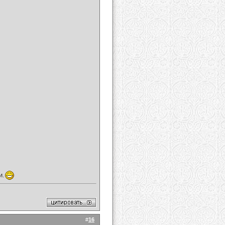
и.
#
16