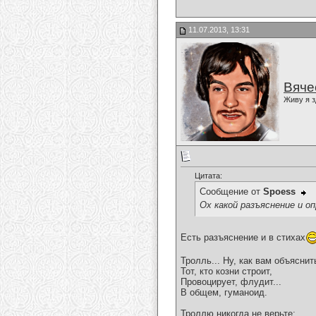
11.07.2013, 13:31
Вяче
Живу я з
Цитата:
Сообщение от
Spoess
Ох какой разъяснение и 
Есть разъяснение и в стихах
Тролль... Ну, как вам объяснит
Тот, кто козни строит,
Провоцирует, флудит...
В общем, гуманоид.
Троллю никогда не верьте;