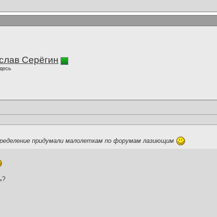
слав Серёгин
десь
определение придумали малолеткам по форумам лазиющим
ь?