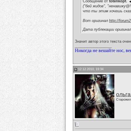
Сообщение от
totenkopf.
("бей жидов", "ненавижу@!#
что ты этим хочешь сказ
Вот оригинал
http://forum
Дата публекации оригинала
Значит автор этого текста очень 
__________________
Никогда не вешайте нос, ве
12.12.2010, 19:34
ольг
Старожил