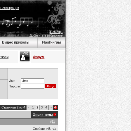
|
Регистрация
Помощь
Добавить в избранное
Видео приколы
Flash-игры
атели
Форум
Имя
Пароль
Страница 2 из 4
<
1
2
3
4
>
Опции темы
#
11
Сообщений: n/a