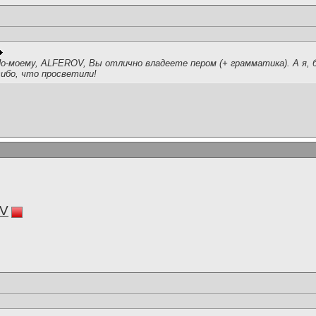
По-моему, ALFEROV, Вы отлично владеете пером (+ грамматика). А я,
сибо, что просветили!
V