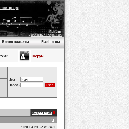
|
Регистрация
Помощь
Добавить в избранное
Видео приколы
Flash-игры
атели
Форум
Имя
Пароль
Опции темы
#
1
Регистрация: 23.04.2024