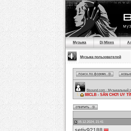
Музыка
Dj Mixes
А
Музыка пользователей
Bisound.com - Музыкальный 
88CLB - SÂN CHƠI UY TÍ
05.12.2024, 21:41
setiy92188