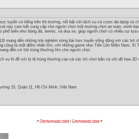
rực tuyến có tiếng trên thị trường, nổi bật với dịch vụ cá cược đa dạng và 
ái này cam kết cung cấp cho người chơi môi trường chơi an toàn, minh bạch
phổ biến như bóng đá, tennis, và đua xe, giúp người chơi có nhiều sự lựa 
CLB mang đến những trải nghiệm sòng bài trực tuyến sống động với các trò c
ởng cũng là một điểm nhấn lớn, với những game như Tiến Lên Miền Nam, Xì 
 mang đến cơ hội trúng thưởng lớn cho người chơi.
h vụ lô đề với tỷ lệ trúng thưởng cao và các trò chơi bắn cá với đồ họa 3D
hường 15, Quận 11, Hồ Chí Minh, Việt Nam
«
Предыдущая тема
|
Следующая тема
»