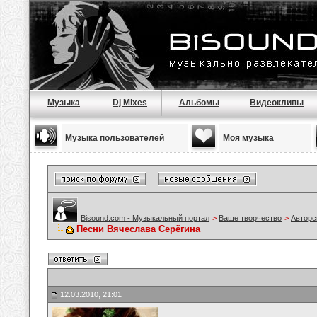
Музыка
Dj Mixes
Альбомы
Видеоклипы
Музыка пользователей
Моя музыка
Bisound.com - Музыкальный портал
>
Ваше творчество
>
Авторс
Песни Вячеслава Серёгина
12.03.2010, 21:01