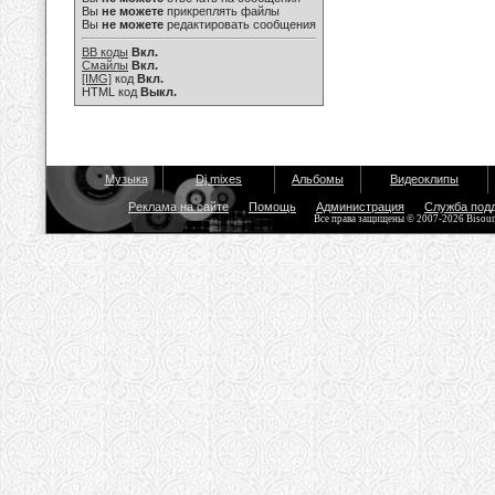
Вы
не можете
прикреплять файлы
Вы
не можете
редактировать сообщения
BB коды
Вкл.
Смайлы
Вкл.
[IMG]
код
Вкл.
HTML код
Выкл.
Музыка
Dj mixes
Альбомы
Видеоклипы
Реклама на сайте
Помощь
Администрация
Служба под
Все права защищены © 2007-2026 Bisou