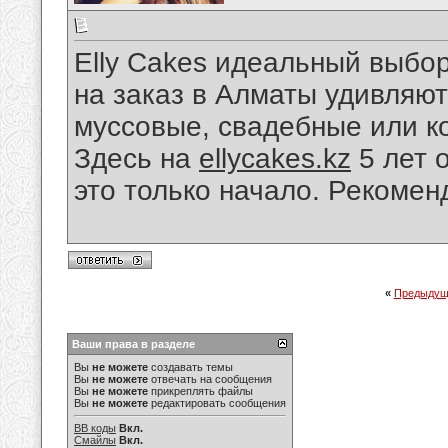
Elly Cakes идеальный выбор
на заказ в Алматы удивляют
муссовые, свадебные или к
Здесь на
ellycakes.kz
5 лет 
это только начало. Рекоме
«
Предыдущ
Ваши права в разделе
Вы
не можете
создавать темы
Вы
не можете
отвечать на сообщения
Вы
не можете
прикреплять файлы
Вы
не можете
редактировать сообщения
BB коды
Вкл.
Смайлы
Вкл.