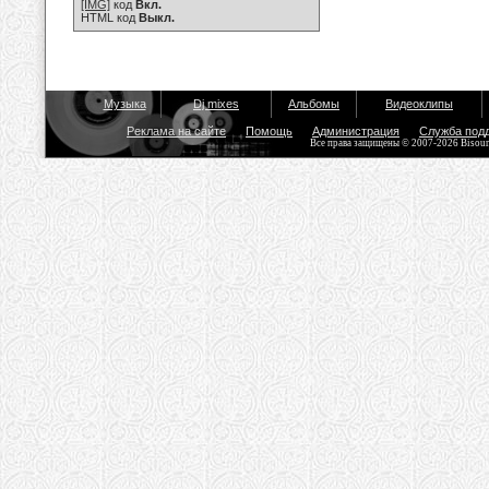
[IMG]
код
Вкл.
HTML код
Выкл.
Музыка
Dj mixes
Альбомы
Видеоклипы
Реклама на сайте
Помощь
Администрация
Служба под
Все права защищены © 2007-2026 Bisou