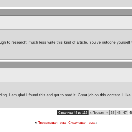
gh to research; much less write this kind of article. You’ve outdone yourself w
ding. I am glad I found this and got to read it. Great job on this content. I like 
Страница 48 из 112
«
Первая
<
38
46
47
4
«
Предыдущая тема
|
Следующая тема
»