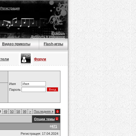
|
Регистрация
Помощь
Добавить в избранное
Видео приколы
Flash-игры
атели
Форум
Имя
Пароль
8
49
50
58
98
>
Последняя
»
Опции темы
#
471
Регистрация: 17.04.2024