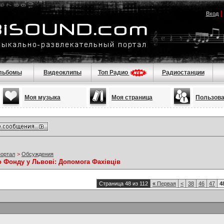
Вход
льбомы
Видеоклипы
Топ Радио
Радиостанции
Моя музыка
Моя страница
Пользов
портал
>
Обсуждения
о Фонду у Львові: Допомога Фахівців
Страница 48 из 112
«
Первая
<
38
46
47
4