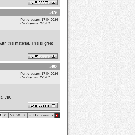
#
479
Регистрация: 17.04.2024
Сообщений: 22,782
ith this material. This is great
#
480
Регистрация: 17.04.2024
Сообщений: 22,782
it.
Vn6
8
49
50
58
98
>
Последняя
»