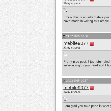
Живу я здесь
I think this is an informative pos
have made in writing this article.
24.02.2025, 10:56
mebife9077
Живу я здесь
Pretty nice post. I just stumbled
subscribing to your feed and I h
24.02.2025, 10:57
mebife9077
Живу я здесь
I am glad you take pride in what