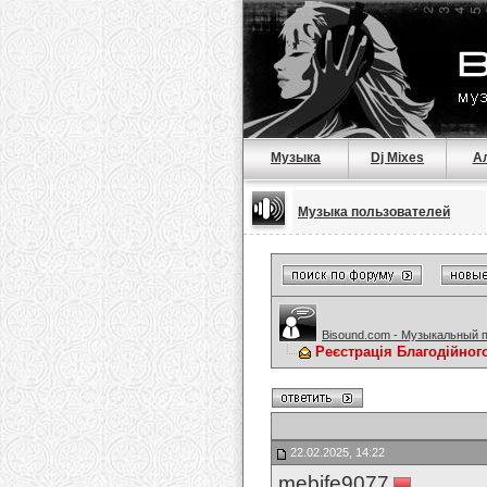
Музыка
Dj Mixes
А
Музыка пользователей
Bisound.com - Музыкальный 
Реєстрація Благодійног
22.02.2025, 14:22
mebife9077