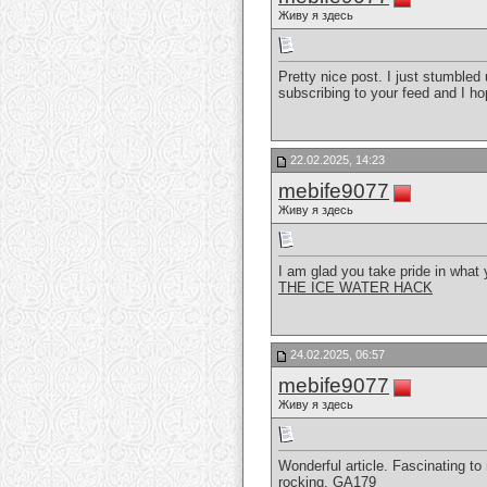
Живу я здесь
Pretty nice post. I just stumbled
subscribing to your feed and I h
22.02.2025, 14:23
mebife9077
Живу я здесь
I am glad you take pride in what
THE ICE WATER HACK
24.02.2025, 06:57
mebife9077
Живу я здесь
Wonderful article. Fascinating to
rocking.
GA179