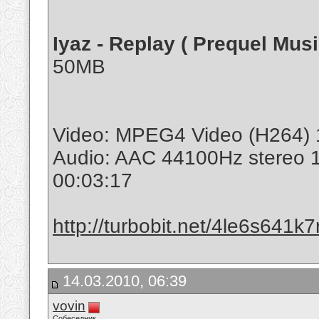
Iyaz - Replay ( Prequel Mus
50MB
Video: MPEG4 Video (H264) 
Audio: AAC 44100Hz stereo 
00:03:17
http://turbobit.net/4le6s641k7r
14.03.2010, 06:39
vovin
Собеседник