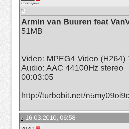
Собеседник
Armin van Buuren feat VanVe
51MB
Video: MPEG4 Video (H264) 
Audio: AAC 44100Hz stereo
00:03:05
http://turbobit.net/n5my09oi9
16.03.2010, 06:58
vovin