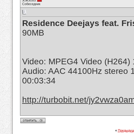
Собеседник
Residence Deejays feat. Fr
90MB
Video: MPEG4 Video (H264) 
Audio: AAC 44100Hz stereo 
00:03:34
http://turbobit.net/jy2vwza0a
«
Предыдущ