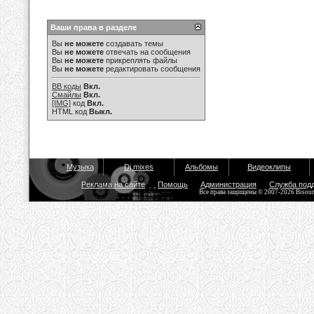
Ваши права в разделе
Вы
не можете
создавать темы
Вы
не можете
отвечать на сообщения
Вы
не можете
прикреплять файлы
Вы
не можете
редактировать сообщения
BB коды
Вкл.
Смайлы
Вкл.
[IMG]
код
Вкл.
HTML код
Выкл.
Музыка
Dj mixes
Альбомы
Видеоклипы
Реклама на сайте
Помощь
Администрация
Служба под
Все права защищены © 2007-2026 Bisou