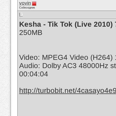
vovin
Собеседник
Kesha - Tik Tok (Live 2010
250MB
Video: MPEG4 Video (H264) 
Audio: Dolby AC3 48000Hz s
00:04:04
http://turbobit.net/4casayo4e9