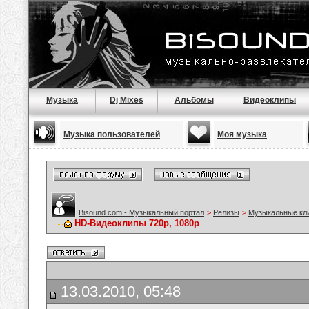
Музыка
Dj Mixes
Альбомы
Видеоклипы
Музыка пользователей
Моя музыка
Bisound.com - Музыкальный портал
>
Релизы
>
Музыкальные кл
HD-Видеоклипы 720p, 1080p
13.03.2010, 05:48