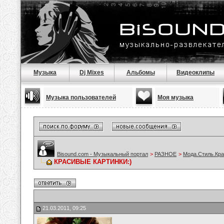
Музыка
Dj Mixes
Альбомы
Видеоклипы
Музыка пользователей
Моя музыка
Bisound.com - Музыкальный портал
>
РАЗНОЕ
>
Мода.Стиль.Кра
КРАСИВЫЕ КАРТИНКИ:)
21.03.2011, 09:25