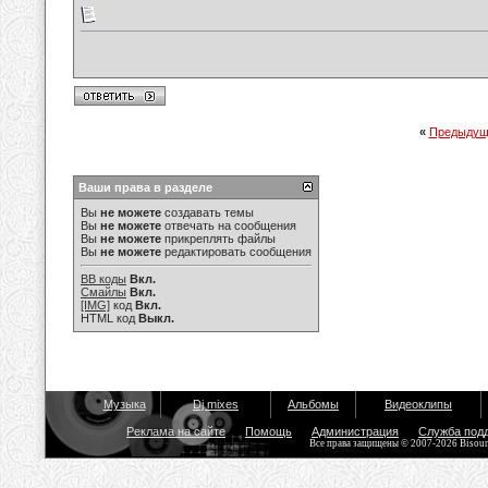
«
Предыдущ
Ваши права в разделе
Вы
не можете
создавать темы
Вы
не можете
отвечать на сообщения
Вы
не можете
прикреплять файлы
Вы
не можете
редактировать сообщения
BB коды
Вкл.
Смайлы
Вкл.
[IMG]
код
Вкл.
HTML код
Выкл.
Музыка
Dj mixes
Альбомы
Видеоклипы
Реклама на сайте
Помощь
Администрация
Служба под
Все права защищены © 2007-2026 Bisou