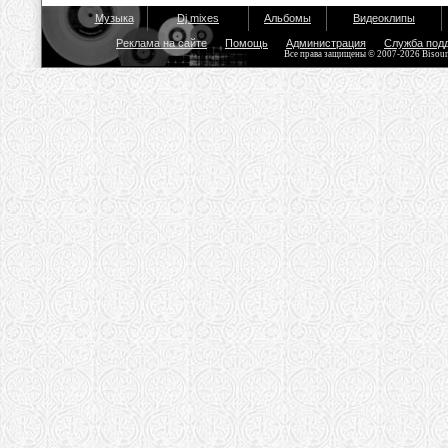
Музыка
Dj mixes
Альбомы
Видеоклипы
Реклама на сайте
Помощь
Администрация
Служба под
Все права защищены © 2007-2026 Bisou