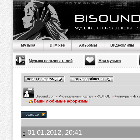
Музыка
Dj Mixes
Альбомы
Видеоклипы
Музыка пользователей
Моя музыка
Bisound.com - Музыкальный портал
>
РАЗНОЕ
>
Культура и Иск
Ваши любимые афоризмы!
01.01.2012, 20:41