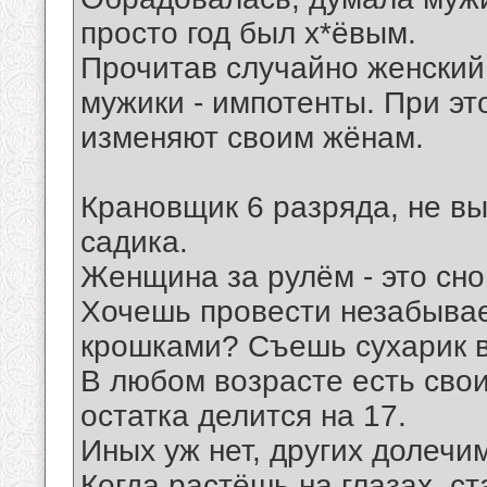
просто год был х*ёвым.
Прочитав случайно женский 
мужики - импотенты. При это
изменяют своим жёнам.
Крановщик 6 разряда, не вы
садика.
Женщина за рулём - это сн
Хочешь провести незабывае
крошками? Съешь сухарик в
В любом возрасте есть свои
остатка делится на 17.
Иных уж нет, других долечи
Когда растёшь на глазах, с