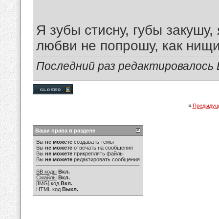
Я зубы стиcну, губы закушу,
любви не попрошу, как нищи
Последний раз редактировалось В
«
Предыдущ
Ваши права в разделе
Вы
не можете
создавать темы
Вы
не можете
отвечать на сообщения
Вы
не можете
прикреплять файлы
Вы
не можете
редактировать сообщения
BB коды
Вкл.
Смайлы
Вкл.
[IMG]
код
Вкл.
HTML код
Выкл.