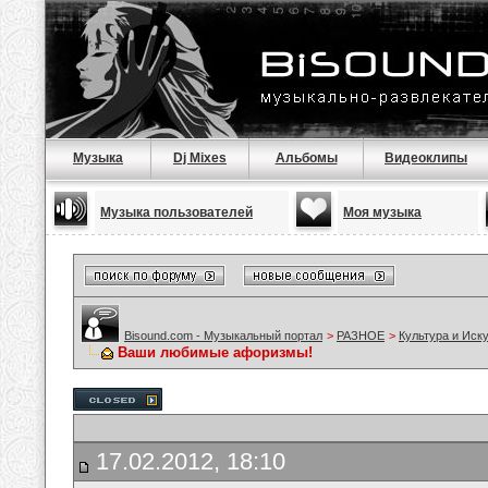
Музыка
Dj Mixes
Альбомы
Видеоклипы
Музыка пользователей
Моя музыка
Bisound.com - Музыкальный портал
>
РАЗНОЕ
>
Культура и Иск
Ваши любимые афоризмы!
17.02.2012, 18:10