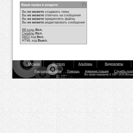
Ваши права в разделе
Вы
не можете
создавать темы
Вы
не можете
отвечать на сообщения
Вы
не можете
прикреплять файлы
Вы
не можете
редактировать сообщения
BB коды
Вкл.
Смайлы
Вкл.
[IMG]
код
Вкл.
HTML код
Выкл.
Музыка
Dj mixes
Альбомы
Видеоклипы
Реклама на сайте
Помощь
Администрация
Служба под
Все права защищены © 2007-2026 Bisou