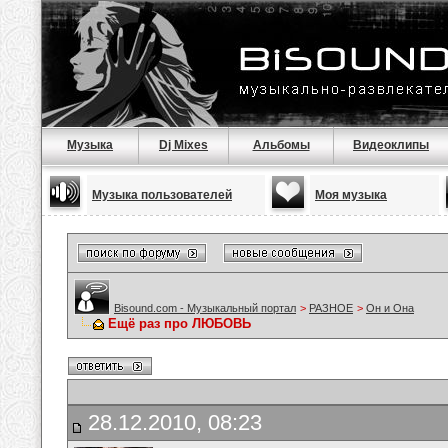
Музыка
Dj Mixes
Альбомы
Видеоклипы
Музыка пользователей
Моя музыка
Bisound.com - Музыкальный портал
>
РАЗНОЕ
>
Он и Она
Ещё раз про ЛЮБОВЬ
28.12.2010, 08:23