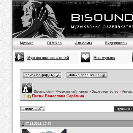
Музыка
Dj Mixes
Альбомы
Видеоклипы
Музыка пользователей
Моя музыка
Bisound.com - Музыкальный портал
>
Ваше творчество
>
Авторс
Песни Вячеслава Серёгина
Страница 1
07.11.2011, 12:58