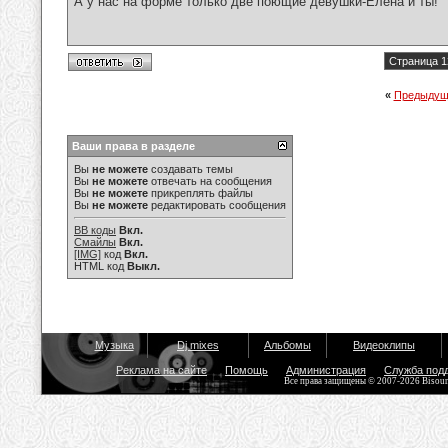
А у нас на форме только две поющие девушки-Елена и ты!
Страница 1
«
Предыдущ
Ваши права в разделе
Вы
не можете
создавать темы
Вы
не можете
отвечать на сообщения
Вы
не можете
прикреплять файлы
Вы
не можете
редактировать сообщения
BB коды
Вкл.
Смайлы
Вкл.
[IMG]
код
Вкл.
HTML код
Выкл.
Музыка
Dj mixes
Альбомы
Видеоклипы
Реклама на сайте
Помощь
Администрация
Служба под
Все права защищены © 2007-2026 Bisou