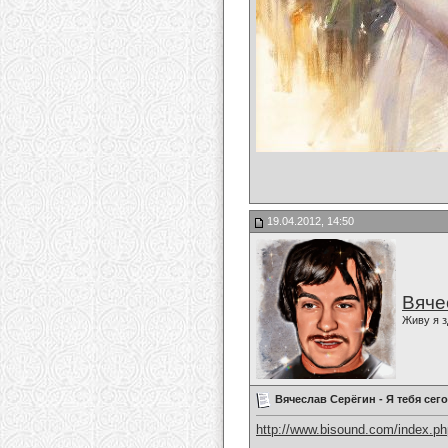
19.04.2012, 14:50
Вяче
Живу я з
Вячеслав Серёгин - Я тебя сег
http://www.bisound.com/index.p