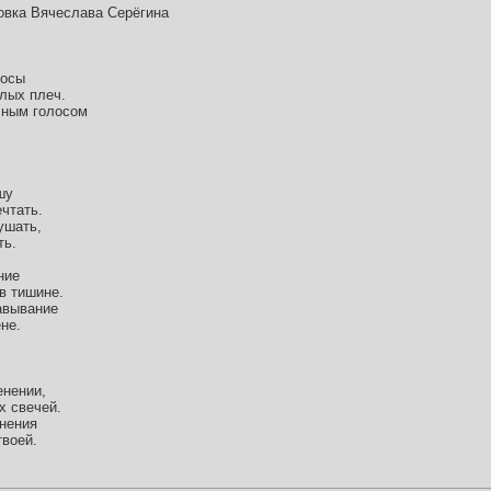
овка Вячеслава Серёгина
лосы
глых плеч.
чным голосом
шу
чтать.
ушать,
ть.
ние
в тишине.
авывание
не.
енении,
х свечей.
янения
воей.