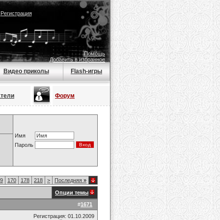
|
Регистрация
Помощь
Добавить в избранное
Видео приколы
Flash-игры
атели
Форум
Имя
Пароль
9
170
178
218
>
Последняя
»
Опции темы
#
1671
Регистрация: 01.10.2009