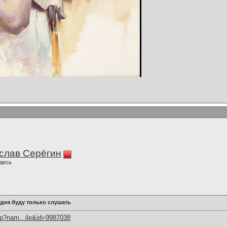
слав Серёгин
десь
одня буду только слушать
hp?nam...ile&id=9987038