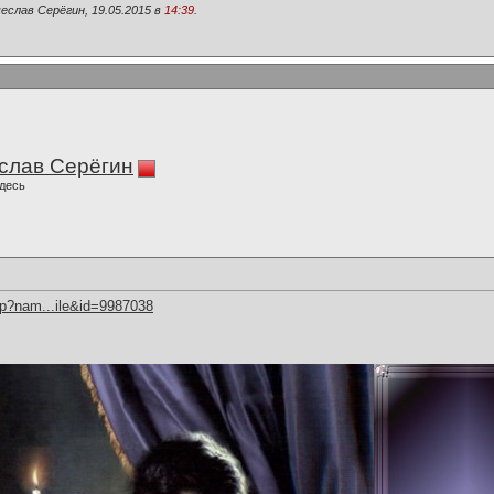
еслав Серёгин, 19.05.2015 в
14:39
.
слав Серёгин
десь
hp?nam...ile&id=9987038