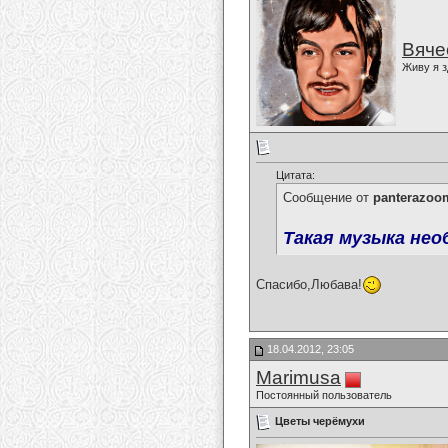
Вяче
Живу я з
Цитата:
Сообщение от
panterazoo
Такая музыка нео
Спасибо,Любава!
18.04.2012, 23:05
Marimusa
Постоянный пользователь
Цветы черёмухи