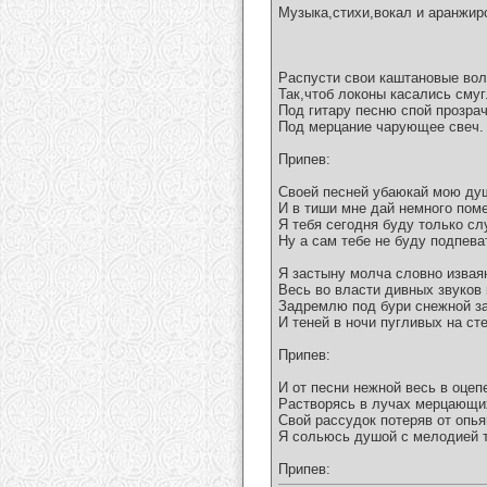
Музыка,стихи,вокал и аранжир
Распусти свои каштановые во
Так,чтоб локоны касались сму
Под гитару песню спой прозра
Под мерцание чарующее свеч.
Припев:
Своей песней убаюкай мою ду
И в тиши мне дай немного поме
Я тебя сегодня буду только сл
Ну а сам тебе не буду подпева
Я застыну молча словно извая
Весь во власти дивных звуков 
Задремлю под бури снежной з
И теней в ночи пугливых на сте
Припев:
И от песни нежной весь в оцеп
Растворясь в лучах мерцающи
Свой рассудок потеряв от опь
Я сольюсь душой с мелодией т
Припев: