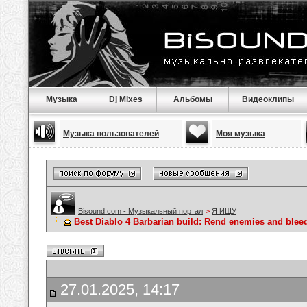
Музыка
Dj Mixes
Альбомы
Видеоклипы
Музыка пользователей
Моя музыка
Bisound.com - Музыкальный портал
>
Я ИЩУ
Best Diablo 4 Barbarian build: Rend enemies and blee
27.01.2025, 14:17