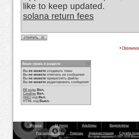
like to keep updated.
solana return fees
«
Предыдущ
Ваши права в разделе
Вы
не можете
создавать темы
Вы
не можете
отвечать на сообщения
Вы
не можете
прикреплять файлы
Вы
не можете
редактировать сообщения
BB коды
Вкл.
Смайлы
Вкл.
[IMG]
код
Вкл.
HTML код
Выкл.
Музыка
Dj mixes
Альбомы
Видеоклипы
Реклама на сайте
Помощь
Администрация
Служба под
Все права защищены © 2007-2026 Bisou