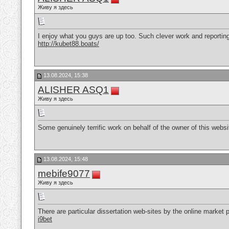
Живу я здесь
I enjoy what you guys are up too. Such clever work and reporting
http://kubet88.boats/
13.08.2024, 15:38
ALISHER ASQ1
Живу я здесь
Some genuinely terrific work on behalf of the owner of this websit
13.08.2024, 15:48
mebife9077
Живу я здесь
There are particular dissertation web-sites by the online market
i9bet