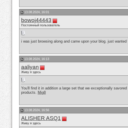
13.08.2024, 16:01
bowoj44443
Постоянный пользователь
i was just browsing along and came upon your blog. just wanted t
13.08.2024, 16:13
aaliyan
Живу я здесь
You'll find it in addition a large set that we exceptionally savor
products.
Mig8
13.08.2024, 16:56
ALISHER ASQ1
Живу я здесь