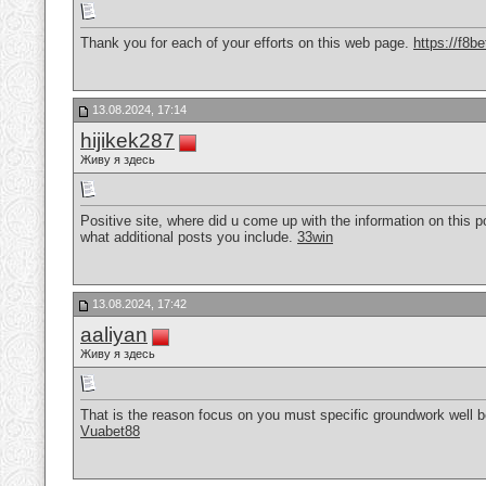
Thank you for each of your efforts on this web page.
https://f8bet
13.08.2024, 17:14
hijikek287
Живу я здесь
Positive site, where did u come up with the information on this p
what additional posts you include.
33win
13.08.2024, 17:42
aaliyan
Живу я здесь
That is the reason focus on you must specific groundwork well be
Vuabet88