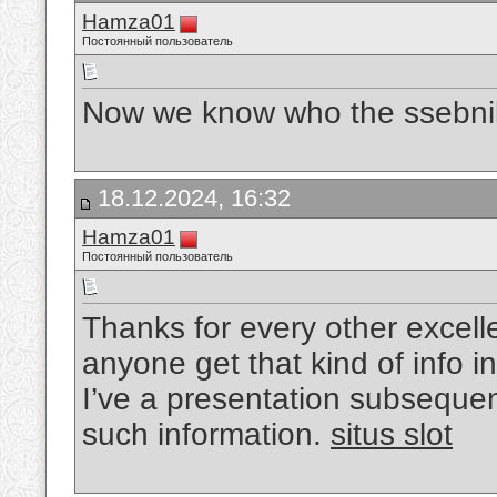
Hamza01
Постоянный пользователь
Now we know who the ssebnil
18.12.2024, 16:32
Hamza01
Постоянный пользователь
Thanks for every other excell
anyone get that kind of info i
I’ve a presentation subsequen
such information.
situs slot