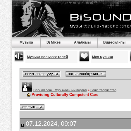
Музыка
Dj Mixes
Альбомы
Видеоклипы
Музыка пользователей
Моя музыка
Bisound.com - Музыкальный портал
>
Ваше творчество
Providing Culturally Competent Care
07.12.2024, 09:07