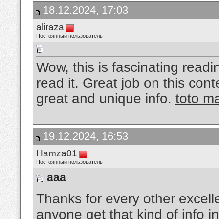
18.12.2024, 17:03
aliraza
Постоянный пользователь
Wow, this is fascinating readi
read it. Great job on this conte
great and unique info.
toto m
19.12.2024, 16:53
Hamza01
Постоянный пользователь
aaa
Thanks for every other excell
anyone get that kind of info i