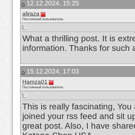
12.12.2024, 15:25
aliraza
Постоянный пользователь
What a thrilling post. It is ext
information. Thanks for such 
15.12.2024, 17:03
Hamza01
Постоянный пользователь
This is really fascinating, You
joined your rss feed and sit u
great post. Also, I have share