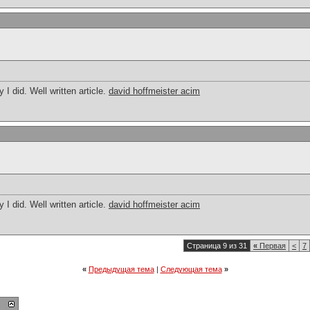
 did. Well written article.
david hoffmeister acim
 did. Well written article.
david hoffmeister acim
Страница 9 из 31
«
Первая
<
7
«
Предыдущая тема
|
Следующая тема
»