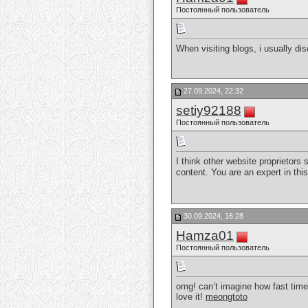
Постоянный пользователь
When visiting blogs, i usually di
27.09.2024, 22:32
setiy92188
Постоянный пользователь
I think other website proprietors
content. You are an expert in thi
30.09.2024, 16:28
Hamza01
Постоянный пользователь
omg! can’t imagine how fast time
love it!
meongtoto