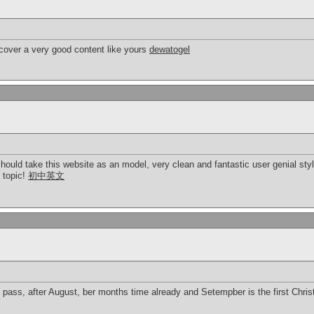
scover a very good content like yours
dewatogel
 should take this website as an model, very clean and fantastic user genial sty
s topic!
初中英文
 pass, after August, ber months time already and Setempber is the first Chris