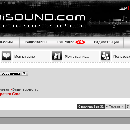
Вход
льбомы
Видеоклипы
Топ Радио
Радиостанции
Моя музыка
Моя страница
Пользов
портал
>
Ваше творчество
petent Care
Страница 9 из 31
«
Первая
<
7