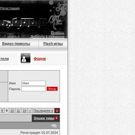
|
Регистрация
Помощь
Добавить в избранное
Видео приколы
Flash-игры
атели
Форум
Имя
Пароль
8
9
10
11
19
>
Последняя
»
Опции темы
#
81
Регистрация: 01.07.2024