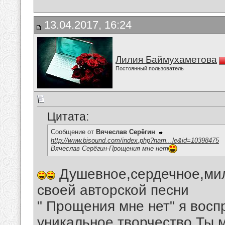
13.04.2017, 16:24
Лилия Баймухаметова
Постоянный пользователь
Цитата:
Сообщение от
Вячеслав Серёгин
http://www.bisound.com/index.php?nam...le&id=10398475
Вячеслав Серёгин-Прощения мне нет
Душевное,сердечное,мил
своей авторской песни
" Прощения мне нет" я восп
уникальное творчество Ты 