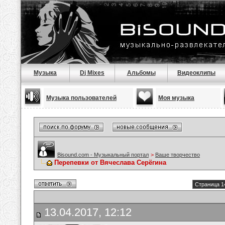
Музыка
Dj Mixes
Альбомы
Видеоклипы
Музыка пользователей
Моя музыка
Bisound.com - Музыкальный портал
>
Ваше творчество
Перепевки от Вячеслава Серёгина
Страница 1
13.04.2017, 12:12