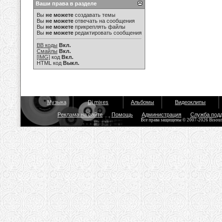
Ваши права в разделе
Вы
не можете
создавать темы
Вы
не можете
отвечать на сообщения
Вы
не можете
прикреплять файлы
Вы
не можете
редактировать сообщения
BB коды
Вкл.
Смайлы
Вкл.
[IMG]
код
Вкл.
HTML код
Выкл.
Музыка
Dj mixes
Альбомы
Видеоклипы
Реклама на сайте
Помощь
Администрация
Служба под
Все права защищены © 2007-2026 Bisou