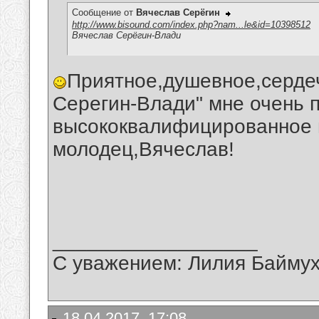
Сообщение от
Вячеслав Серёгин
http://www.bisound.com/index.php?nam...le&id=10398512
Вячеслав Серёгин-Влади
Приятное,душевное,сердеч
Серегин-Влади" мне очень 
высококвалифицированное 
молодец,Вячеслав!
__________________
С уважением: Лилия Байму
18.04.2017, 17:08