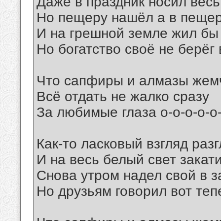
Даже в праздник носил весь
Но пещеру нашёл а в пещер
И на грешной земле жил бы
Но богатство своё не берёг
Что сапфиры и алмазы жем
Всё отдать не жалко сразу
За любимые глаза о-о-о-о-о
Как-то ласковый взгляд раз
И на весь белый свет закат
Снова утром надел свой в з
Но друзьям говорил вот теп