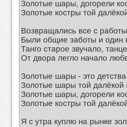
Золотые шары, догорели ко
Золотые костры той далёко
Возвращались все с работы
Были общие заботы и один 
Танго старое звучало, танце
От двора легло начало любв
Золотые шары - это детства
Золотые шары той далёкой 
Золотые шары, догорели ко
Золотые костры той далёко
Я с утра куплю на рынке зо