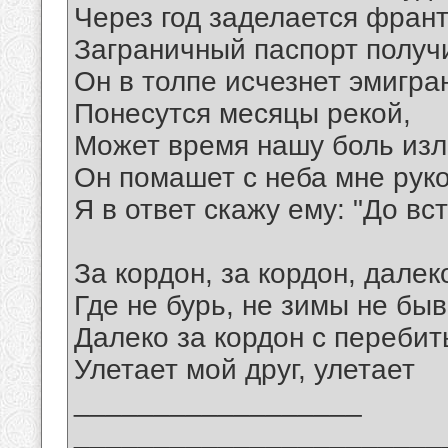
Через год заделается фран
Заграничный паспорт получ
Он в толпе исчезнет эмигра
Понесутся месяцы рекой,
Может время нашу боль изл
Он помашет с неба мне руко
Я в ответ скажу ему: "До вст
За кордон, за кордон, далек
Где не бурь, не зимы не быв
Далеко за кордон с переби
Улетает мой друг, улетает
__________________
_______________________