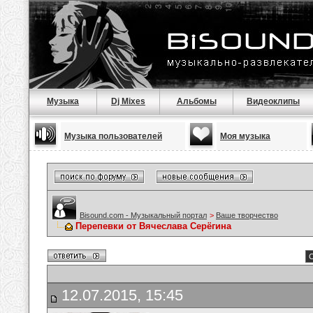
Музыка
Dj Mixes
Альбомы
Видеоклипы
Музыка пользователей
Моя музыка
Bisound.com - Музыкальный портал
>
Ваше творчество
Перепевки от Вячеслава Серёгина
С
12.07.2015, 15:45