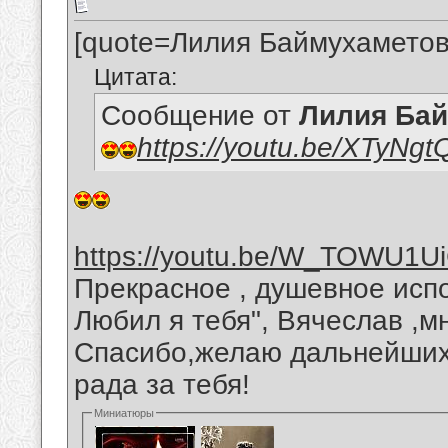
[quote=Лилия Баймухаметов
Цитата:
Сообщение от
Лилия Ба
https://youtu.be/XTyNg
https://youtu.be/W_TOWU1U
Прекрасное , душевное исп
Любил я тебя", Вячеслав ,м
Спасибо,желаю дальнейших 
рада за тебя!
Миниатюры