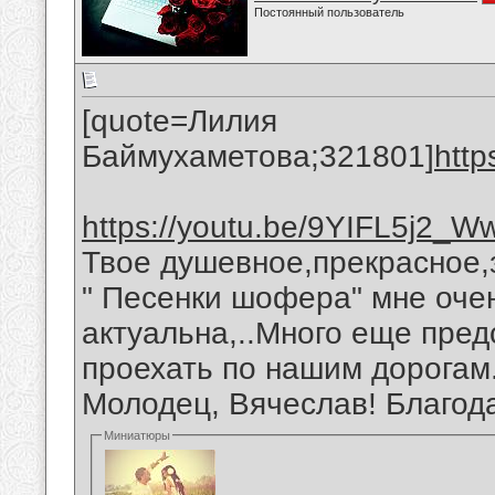
Постоянный пользователь
[quote=Лилия
Баймухаметова;321801]
http
https://youtu.be/9YIFL5j2_W
Твое душевное,прекрасное,
" Песенки шофера" мне оче
актуальна,..Много еще пред
проехать по нашим дорогам
Молодец, Вячеслав! Благод
Миниатюры