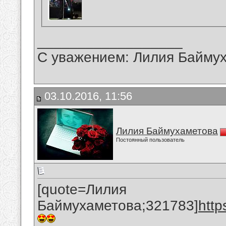
__________________
С уважением: Лилия Байму
03.10.2016, 11:56
Лилия Баймухаметова
Постоянный пользователь
[quote=Лилия
Баймухаметова;321783]
htt