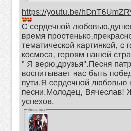
https://youtu.be/hDnT6UmZ
С сердечной любовью,душев
время простенько,прекрас
тематической картинкой, с 
космоса, героям нашей стр
" Я верю,друзья".Песня пат
воспитывает нас быть поб
пути.Я сердечной любовью 
песни.Молодец, Вячеслав! 
успехов.
Миниатюры