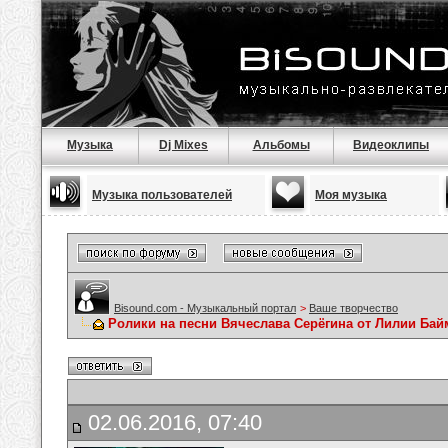
Музыка
Dj Mixes
Альбомы
Видеоклипы
Музыка пользователей
Моя музыка
Bisound.com - Музыкальный портал
>
Ваше творчество
Ролики на песни Вячеслава Серёгина от Лилии Ба
02.06.2016, 07:40