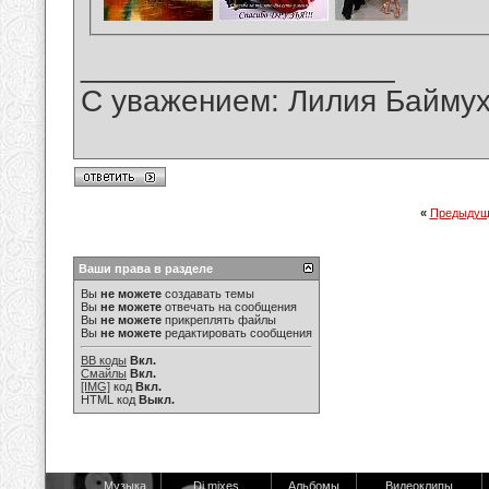
__________________
С уважением: Лилия Байму
«
Предыдущ
Ваши права в разделе
Вы
не можете
создавать темы
Вы
не можете
отвечать на сообщения
Вы
не можете
прикреплять файлы
Вы
не можете
редактировать сообщения
BB коды
Вкл.
Смайлы
Вкл.
[IMG]
код
Вкл.
HTML код
Выкл.
Музыка
Dj mixes
Альбомы
Видеоклипы