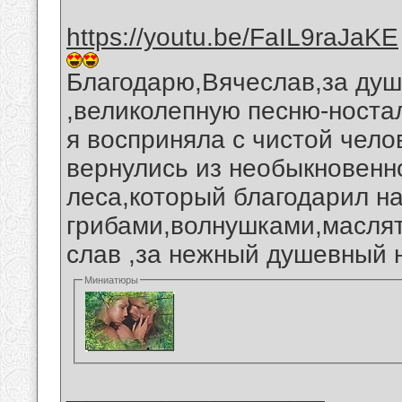
https://youtu.be/FaIL9raJaKE
Благодарю,Вячеслав,за душ
,великолепную песню-ностал
я восприняла с чистой чело
вернулись из необыкновенно
леса,который благодарил н
грибами,волнушками,масля
слав ,за нежный душевный 
Миниатюры
__________________