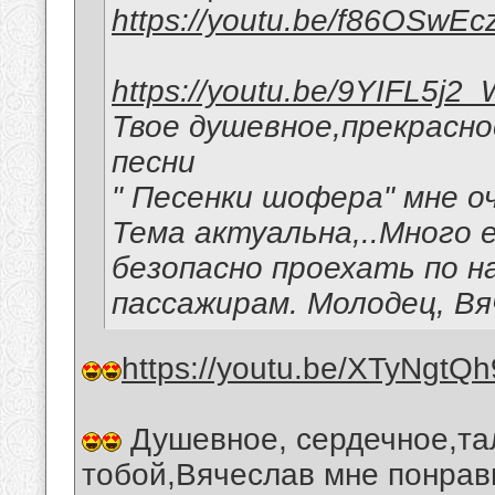
https://youtu.be/f86OSwEc
https://youtu.be/9YIFL5j2
Твое душевное,прекрасн
песни
" Песенки шофера" мне о
Тема актуальна,..Много
безопасно проехать по н
пассажирам. Молодец, Вя
https://youtu.be/XTyNgtQ
Душевное, сердечное,та
тобой,Вячеслав мне понрав