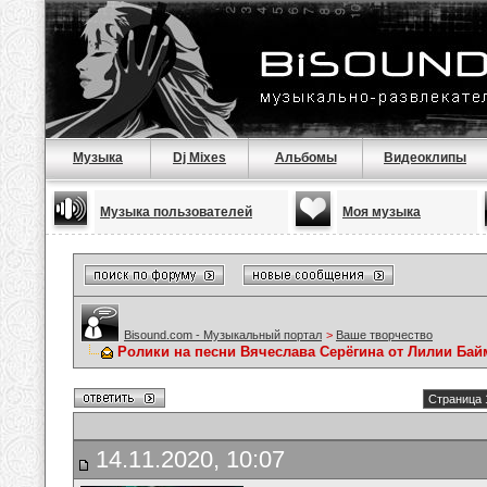
Музыка
Dj Mixes
Альбомы
Видеоклипы
Музыка пользователей
Моя музыка
Bisound.com - Музыкальный портал
>
Ваше творчество
Ролики на песни Вячеслава Серёгина от Лилии Ба
Страница 
14.11.2020, 10:07