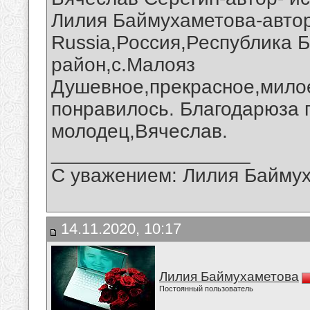
Лилия Баймухаметова-автор 
Russia,Россия,Республика 
район,с.Малояз
Душевное,прекрасное,милое
понравилось. Благодарюза г
молодец,Вячеслав.
__________________
С уважением: Лилия Байму
14.11.2020, 10:17
Лилия Баймухаметова
Постоянный пользователь