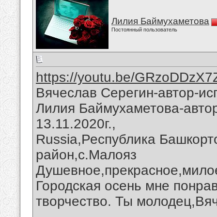
Лилия Баймухаметова
Постоянный пользователь
https://youtu.be/GRzoDDzX
Вячеслав Серегин-автор-ис
Лилия Баймухаметова-автор
13.11.2020г.,
Russia,Республика Башкорт
район,с.Малояз
Душевное,прекрасное,милое
Городская осень мне понра
творчество. Ты молодец,Вя
__________________