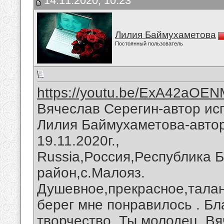
14.11.2020, 10:23
Лилия Баймухаметова
Постоянный пользователь
https://youtu.be/ExA42aOE
Вячеслав Серегин-автор исп
Лилия Баймухаметова-автор
19.11.2020г.,
Russia,Россия,Республика 
район,с.Малояз.
Душевное,прекрасное,талан
берег мне понравилось . Бл
творчество. Ты молодец, Вя