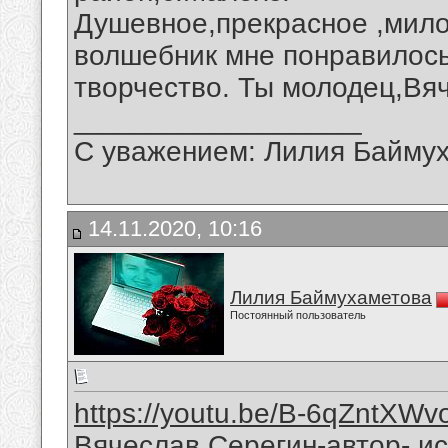
Душевное,прекрасное ,мило
волшебник мне понравилось
творчество. Ты молодец,Вя
__________________
С уважением: Лилия Байму
14.11.2020, 10:16
Лилия Баймухаметова
Постоянный пользователь
https://youtu.be/B-6qZntXWv
Вячеслав Серегин-автор- и