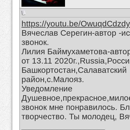
https://youtu.be/OwuqdCdzd
Вячеслав Серегин-автор -и
звонок.
Лилия Баймухаметова-автор
от 13.11 2020г.,Russia,Росс
Башкортостан,Салаватский
район,с.Малояз.
Уведомление
Душевное,прекрасное,мило
звонок мне понравилось. Б
творчество. Ты молодец, Вя
__________________