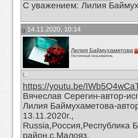
С уважением: Лилия Байму
14.11.2020, 10:14
Лилия Баймухаметова
Постоянный пользователь
https://youtu.be/IWb5Q4wCa
Вячеслав Серегин-автор-ис
Лилия Баймухаметова-автор
13.11.2020г.,
Russia,Россия,Республика 
район,с.Малояз.