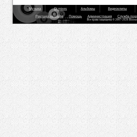
Музыка
Dj mixes
Альбомы
Видеоклипы
Реклама на сайте
Помощь
Администрация
Служба под
Все права защищены © 2007-2026 Bisou