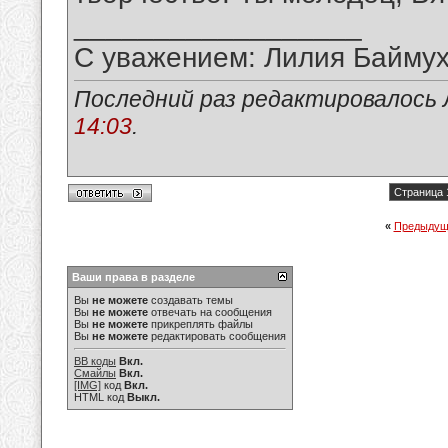
__________________
С уважением: Лилия Байму
Последний раз редактировалось 
14:03
.
Страница 
«
Предыдущ
Ваши права в разделе
Вы
не можете
создавать темы
Вы
не можете
отвечать на сообщения
Вы
не можете
прикреплять файлы
Вы
не можете
редактировать сообщения
BB коды
Вкл.
Смайлы
Вкл.
[IMG]
код
Вкл.
HTML код
Выкл.