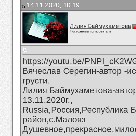
14.11.2020, 10:19
Лилия Баймухаметова
Постоянный пользователь
https://youtu.be/PNPI_cK2W
Вячеслав Серегин-автор -ис
грусти.
Лилия Баймухаметова-автор 
13.11.2020г.,
Russia,Россия,Республика 
район,с.Малояз
Душевное,прекрасное,милое