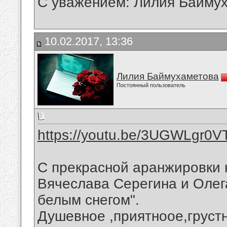
С уважением: Лилия Байму
10.02.2017, 13:36
Лилия Баймухаметова
Постоянный пользователь
https://youtu.be/3UGWLgr0V
С прекрасной аранжировки 
Вячеслава Серегина и Олег
белым снегом".
Душевное ,приятноое,груст