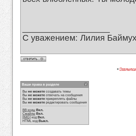
__________________
С уважением: Лилия Байму
«
Предыдущ
Ваши права в разделе
Вы
не можете
создавать темы
Вы
не можете
отвечать на сообщения
Вы
не можете
прикреплять файлы
Вы
не можете
редактировать сообщения
BB коды
Вкл.
Смайлы
Вкл.
[IMG]
код
Вкл.
HTML код
Выкл.