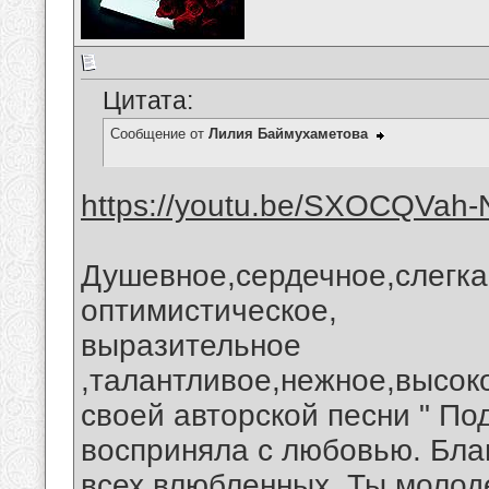
Цитата:
Сообщение от
Лилия Баймухаметова
https://youtu.be/SXOCQVah
Душевное,сердечное,слегка
оптимистическое,
выразительное
,талантливое,нежное,высо
своей авторской песни " По
восприняла с любовью. Бла
всех влюбленных. Ты молод