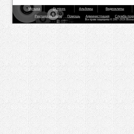
Музыка
Dj mixes
Альбомы
Видеоклипы
Реклама на сайте
Помощь
Администрация
Служба под
Все права защищены © 2007-2026 Bisou