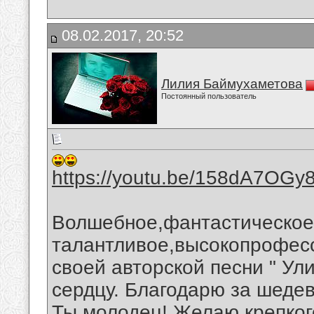
08.02.2017, 20:52
Лилия Баймухаметова
Постоянный пользователь
https://youtu.be/158dA7OGy
Волшебное,фантастическое
талантливое,высокопрофес
своей авторской песни " Ул
сердцу. Благодарю за шеде
Ты молодец!.Желаю крепког