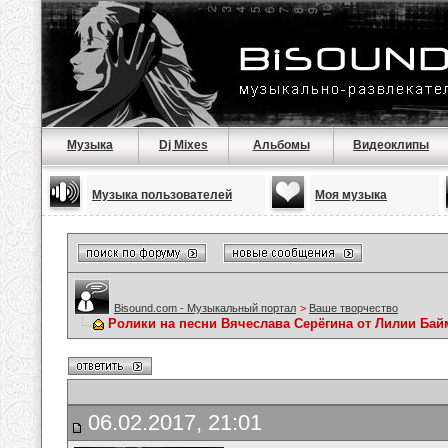
Музыка
Dj Mixes
Альбомы
Видеоклипы
Музыка пользователей
Моя музыка
Bisound.com - Музыкальный портал
>
Ваше творчество
Ролики на песни Вячеслава Серёгина от Лилии Ба
06.02.2017, 21:01