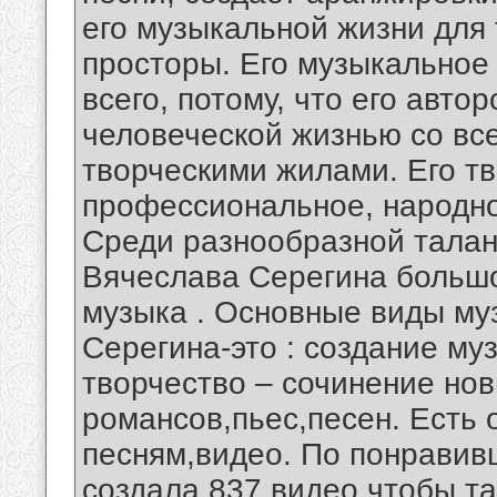
его музыкальной жизни для
просторы. Его музыкальное
всего, потому, что его авто
человеческой жизнью со вс
творческими жилами. Его т
профессиональное, народно
Среди разнообразной талан
Вячеслава Серегина большо
музыка . Основные виды му
Серегина-это : создание му
творчество – сочинение но
романсов,пьес,песен. Есть 
песням,видео. По понравив
создала 837 видео,чтобы т