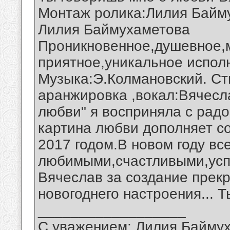
Монтаж ролика:Лилия Байм
Лилия Баймухаметова
Проникновенное,душевное,м
приятное,уникальное испол
Музыка:Э.Колмановский. Ст
аранжировка ,вокал:Вячесл
любви" я восприняла с рад
картина любви дополняет с
2017 годом.В новом году в
любимыми,счастливыми,усп
Вячеслав за создание прекр
новогоднего настроения... 
__________________
С уважением: Лилия Байму