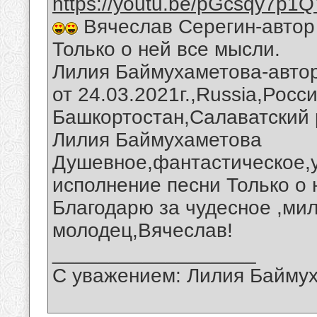
https://youtu.be/pGcsqy7p1
Вячеслав Серегин-автор 
Только о ней все мысли.
Лилия Баймухаметова-автор
от 24.03.2021г.,Russia,Росс
Башкортостан,Салаватский 
Лилия Баймухаметова
Душевное,фантастическое,
исполнение песни Только о 
Благодарю за чудесное ,мил
молодец,Вячеслав!
__________________
С уважением: Лилия Байму