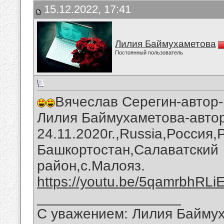
15.12.2022, 17:41
Лилия Баймухаметова
Постоянный пользователь
Вячеслав Серегин-автор-
Лилия Баймухаметова-автор
24.11.2020г.,Russia,Россия
Башкортостан,Салаватский
район,с.Малояз.
https://youtu.be/5qamrbhRLi
__________________
С уважением: Лилия Байму