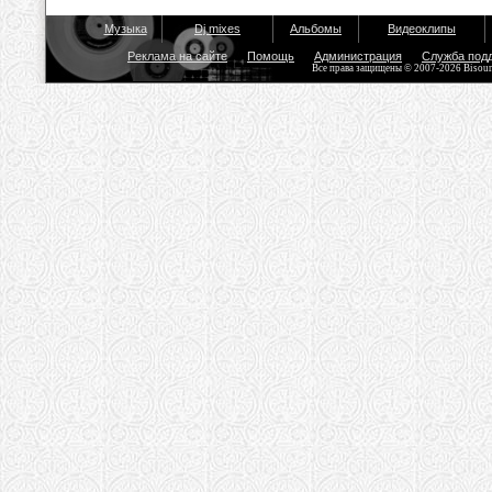
Музыка
Dj mixes
Альбомы
Видеоклипы
Реклама на сайте
Помощь
Администрация
Служба под
Все права защищены © 2007-2026 Bisou