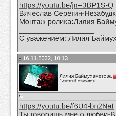
https://youtu.be/jn--3BP1S-Q
Вячеслав Серёгин-Незабуд
Монтаж ролика:Лилия Байм
__________________
С уважением: Лилия Байму
16.11.2022, 10:13
Лилия Баймухаметова
Постоянный пользователь
https://youtu.be/f6U4-bn2NaI
Ты говоришь мне о любви-В