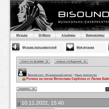
Музыка
Dj Mixes
Альбомы
Видеоклипы
Музыка пользователей
Моя музыка
Bisound.com - Музыкальный портал
>
Ваше творчество
Ролики на песни Вячеслава Серёгина от Лилии Ба
С
10.11.2022, 15:40