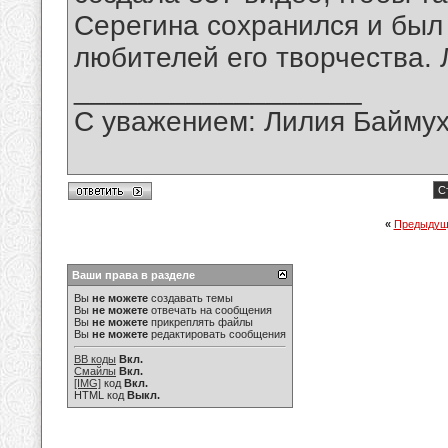
Серегина сохранился и был
любителей его творчества. 
__________________
С уважением: Лилия Байму
С
«
Предыдущ
Ваши права в разделе
Вы
не можете
создавать темы
Вы
не можете
отвечать на сообщения
Вы
не можете
прикреплять файлы
Вы
не можете
редактировать сообщения
BB коды
Вкл.
Смайлы
Вкл.
[IMG]
код
Вкл.
HTML код
Выкл.