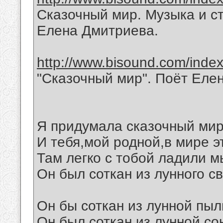
Сказочный мир. Музыка и с
Елена Дмитриева.
http://www.bisound.com/inde
"Сказочный мир". Поёт Еле
Я придумала сказочный мир
И тебя,мой родной,в мире э
Там легко с тобой ладили м
Он был соткан из лунного св
Он бы соткан из лунной пыл
Он был соткан из лунной со