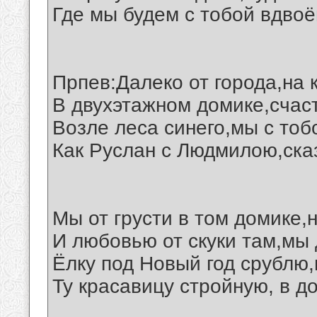
Где мы будем с тобой вдвоё
Прпев:Далеко от города,на 
В двухэтажном домике,счас
Возле леса синего,мы с тоб
Как Руслан с Людмилою,ска
Мы от грусти в том домике,
И любовью от скуки там,мы 
Ёлку под Новый год срублю,
Ту красавицу стройную, в до