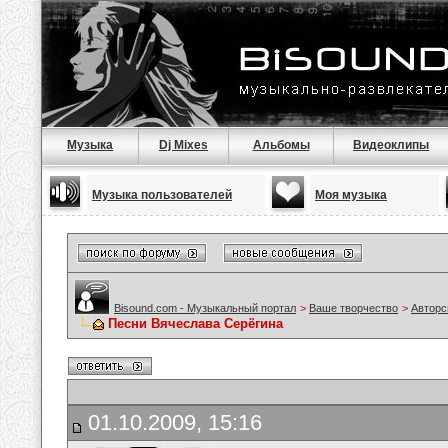
Музыка
Dj Mixes
Альбомы
Видеоклипы
Музыка пользователей
Моя музыка
Bisound.com - Музыкальный портал
>
Ваше творчество
>
Авторс
Песни Вячеслава Серёгина
01.10.2009, 15:16