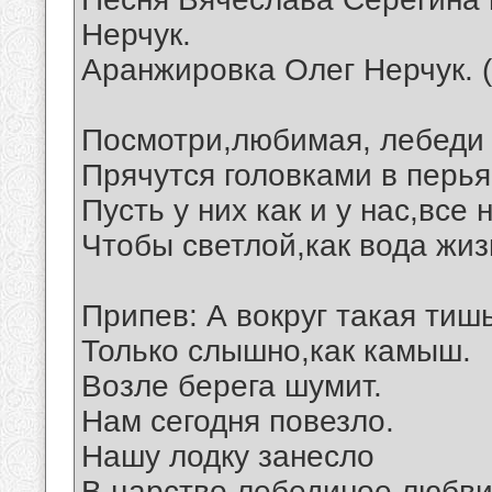
Нерчук.
Аранжировка Олег Нерчук. 
Посмотри,любимая, лебеди 
Прячутся головками в перья
Пусть у них как и у нас,все
Чтобы светлой,как вода жиз
Припев: А вокруг такая тишь
Только слышно,как камыш.
Возле берега шумит.
Нам сегодня повезло.
Нашу лодку занесло
В царство лебединое любви.