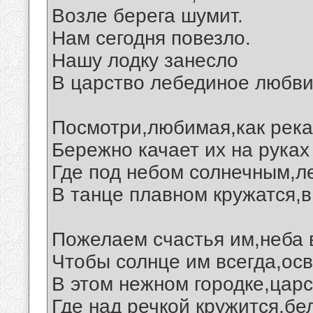
Возле берега шумит.
Нам сегодня повезло.
Нашу лодку занесло
В царство лебединое любви.
Посмотри,любимая,как река
Бережно качает их на руках
Где под небом солнечным,л
В танце плавном кружатся,в
Пожелаем счастья им,неба в
Чтобы солнце им всегда,ос
В этом нежном городке,царс
Где над речкой кружится,бе