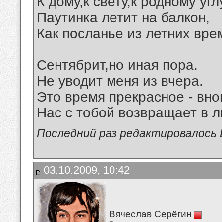
К дому,к свету,к родному угл
Паутинка летит на балкон,
Как посланье из летних вре
Сентябрит,но иная пора.
Не уводит меня из вчера.
Это время прекрасное - вно
Нас с тобой возвращает в л
Последний раз редактировалось В
03.10.2009, 10:42
Вячеслав Серёгин