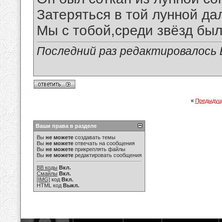
Затеряться в той лунной да
Мы с тобой,среди звёзд был
Последний раз редактировалось В
«
Предыдущ
Ваши права в разделе
Вы
не можете
создавать темы
Вы
не можете
отвечать на сообщения
Вы
не можете
прикреплять файлы
Вы
не можете
редактировать сообщения
BB коды
Вкл.
Смайлы
Вкл.
[IMG]
код
Вкл.
HTML код
Выкл.