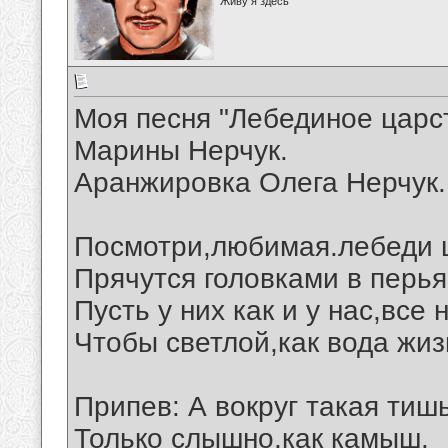
Живу я здесь
Моя песня "Лебединое царст
Марины Нерчук.
Аранжировка Олега Нерчук.
Посмотри,любимая.лебеди 
Прячутся головками в перья
Пусть у них как и у нас,все
Чтобы светлой,как вода жиз
Припев: А вокруг такая тишь
Только слышно,как камыш.