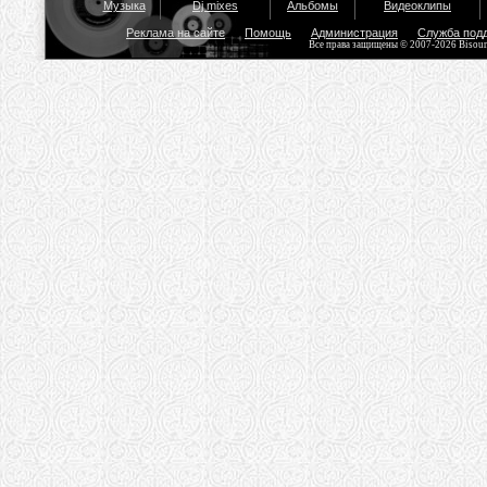
Музыка
Dj mixes
Альбомы
Видеоклипы
Реклама на сайте
Помощь
Администрация
Служба под
Все права защищены © 2007-2026 Bisou