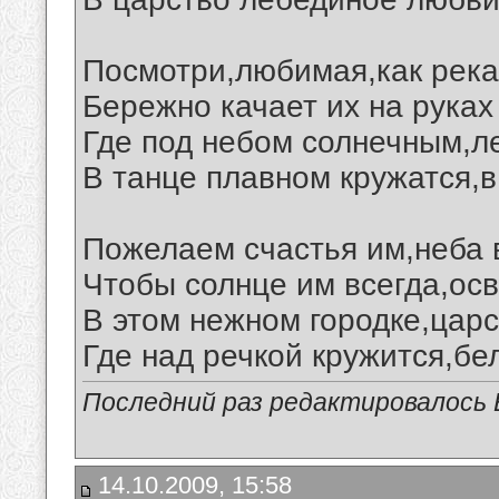
Посмотри,любимая,как река
Бережно качает их на руках
Где под небом солнечным,л
В танце плавном кружатся,в
Пожелаем счастья им,неба в
Чтобы солнце им всегда,ос
В этом нежном городке,царс
Где над речкой кружится,бе
Последний раз редактировалось В
14.10.2009, 15:58