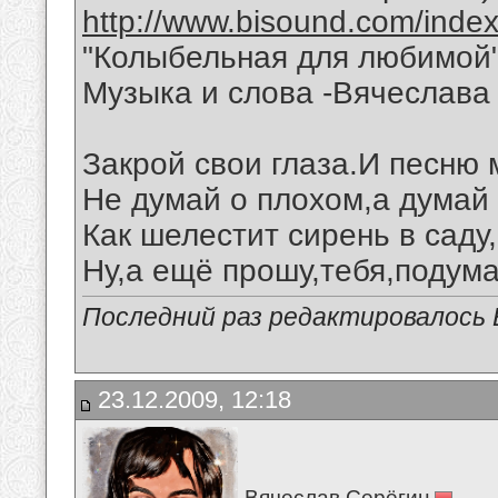
http://www.bisound.com/inde
"Колыбельная для любимой
Музыка и слова -Вячеслава 
Закрой свои глаза.И песню
Не думай о плохом,а думай 
Как шелестит сирень в саду
Ну,а ещё прошу,тебя,подума
Последний раз редактировалось В
23.12.2009, 12:18
Вячеслав Серёгин