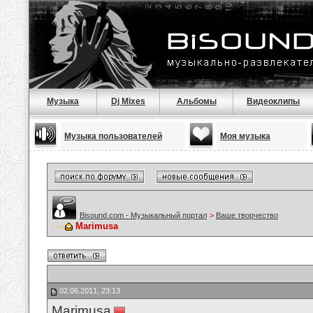
Музыка
Dj Mixes
Альбомы
Видеоклипы
Музыка пользователей
Моя музыка
Bisound.com - Музыкальный портал
>
Ваше творчество
Marimusa
02.06.2011, 23:13
Marimusa