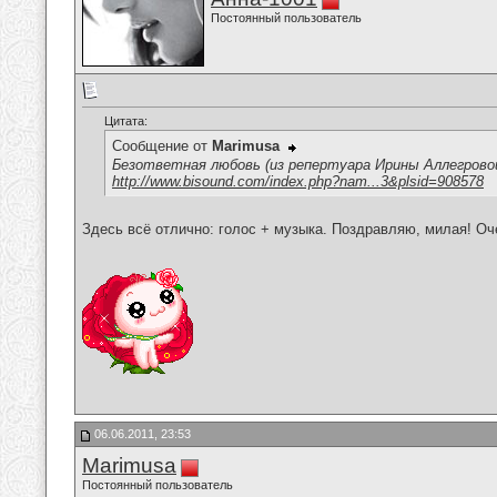
Постоянный пользователь
Цитата:
Сообщение от
Marimusa
Безответная любовь (из репертуара Ирины Аллегрово
http://www.bisound.com/index.php?nam...3&plsid=908578
Здесь всё отлично: голос + музыка. Поздравляю, милая! Оч
06.06.2011, 23:53
Marimusa
Постоянный пользователь