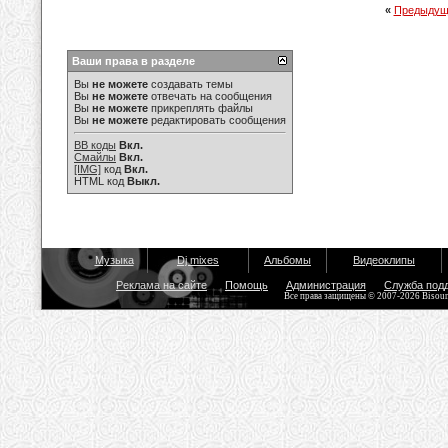
«
Предыдущ
Ваши права в разделе
Вы
не можете
создавать темы
Вы
не можете
отвечать на сообщения
Вы
не можете
прикреплять файлы
Вы
не можете
редактировать сообщения
BB коды
Вкл.
Смайлы
Вкл.
[IMG]
код
Вкл.
HTML код
Выкл.
Музыка
Dj mixes
Альбомы
Видеоклипы
Реклама на сайте
Помощь
Администрация
Служба под
Все права защищены © 2007-2026 Bisou