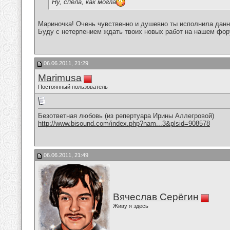
Ну, спела, как могла
Мариночка! Очень чувственно и душевно ты исполнила данн
Буду с нетерпением ждать твоих новых работ на нашем фор
06.06.2011, 21:29
Marimusa
Постоянный пользователь
Безответная любовь (из репертуара Ирины Аллегровой)
http://www.bisound.com/index.php?nam...3&plsid=908578
06.06.2011, 21:49
Вячеслав Серёгин
Живу я здесь