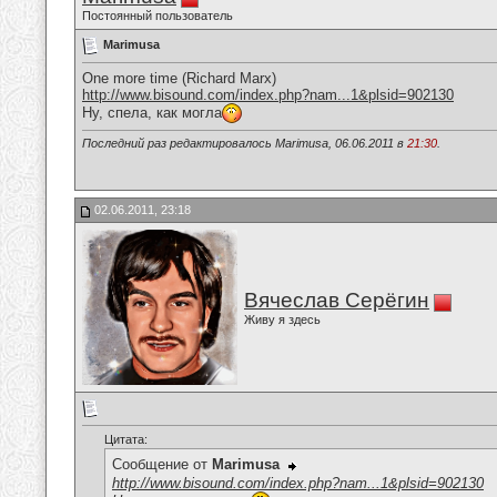
Постоянный пользователь
Marimusa
One more time (Richard Marx)
http://www.bisound.com/index.php?nam...1&plsid=902130
Ну, спела, как могла
Последний раз редактировалось Marimusa, 06.06.2011 в
21:30
.
02.06.2011, 23:18
Вячеслав Серёгин
Живу я здесь
Цитата:
Сообщение от
Marimusa
http://www.bisound.com/index.php?nam...1&plsid=902130