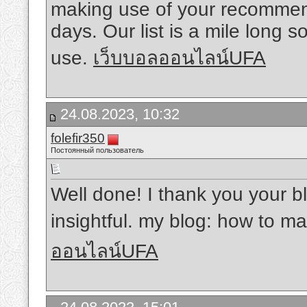
making use of your recommen
days. Our list is a mile long s
use.
เว็บบอลออนไลน์UFA
24.08.2023, 10:32
folefir350
Постоянный пользователь
Well done! I thank you your bl
insightful. my blog: how to mak
ออนไลน์UFA