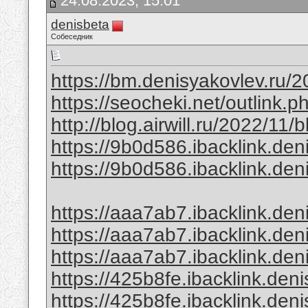
24.08.2023, 15:01
denisbeta
Собеседник
https://bm.denisyakovlev.ru/
https://seocheki.net/outlink.p
http://blog.airwill.ru/2022/11/
https://9b0d586.ibacklink.de
https://9b0d586.ibacklink.den
https://aaa7ab7.ibacklink.de
https://aaa7ab7.ibacklink.den
https://aaa7ab7.ibacklink.den
https://425b8fe.ibacklink.den
https://425b8fe.ibacklink.den