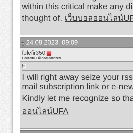
within this critical make any d
thought of.
เว็บบอลออนไลน์U
24.08.2023, 09:09
folefir350
Постоянный пользователь
I will right away seize your rs
mail subscription link or e-ne
Kindly let me recognize so th
ออนไลน์UFA