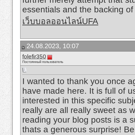
essentials and the backing of
เว็บบอลออนไลน์UFA
24.08.2023, 10:07
folefir350
Постоянный пользователь
I wanted to thank you once a
have made here. It is full of u
interested in this specific subj
really are all really sweet as 
reading your blog posts is a 
thats a generous surprise! B