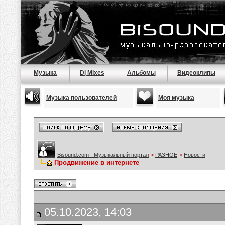
Музыка
Dj Mixes
Альбомы
Видеоклипы
Музыка пользователей
Моя музыка
Bisound.com - Музыкальный портал
>
РАЗНОЕ
>
Новости
Продвижение в интернете
05.10.2023, 14:03