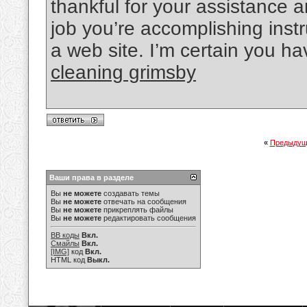
thankful for your assistance 
job you’re accomplishing instr
a web site. I’m certain you ha
cleaning grimsby
«
Предыдущ
Ваши права в разделе
Вы
не можете
создавать темы
Вы
не можете
отвечать на сообщения
Вы
не можете
прикреплять файлы
Вы
не можете
редактировать сообщения
BB коды
Вкл.
Смайлы
Вкл.
[IMG]
код
Вкл.
HTML код
Выкл.