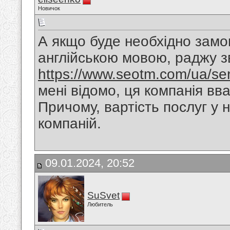
Новичок
А якщо буде необхідно замо
англійською мовою, раджу з
https://www.seotm.com/ua/serv
мені відомо, ця компанія вва
Причому, вартість послуг у 
компаній.
09.01.2024, 20:52
SuSvet
Любитель