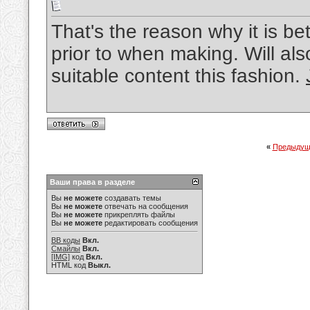
That's the reason why it is b
prior to when making. Will als
suitable content this fashion.
«
Предыдущ
Ваши права в разделе
Вы
не можете
создавать темы
Вы
не можете
отвечать на сообщения
Вы
не можете
прикреплять файлы
Вы
не можете
редактировать сообщения
BB коды
Вкл.
Смайлы
Вкл.
[IMG]
код
Вкл.
HTML код
Выкл.