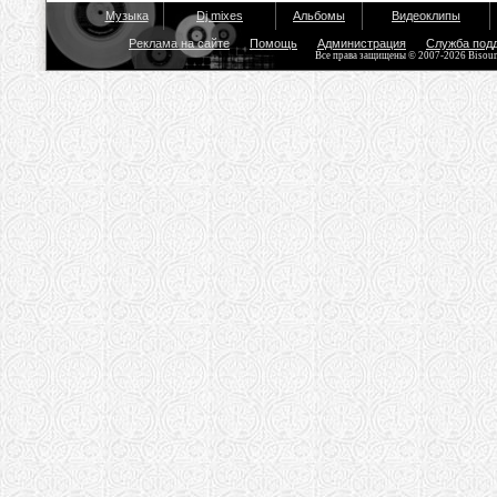
Музыка
Dj mixes
Альбомы
Видеоклипы
Реклама на сайте
Помощь
Администрация
Служба под
Все права защищены © 2007-2026 Bisou