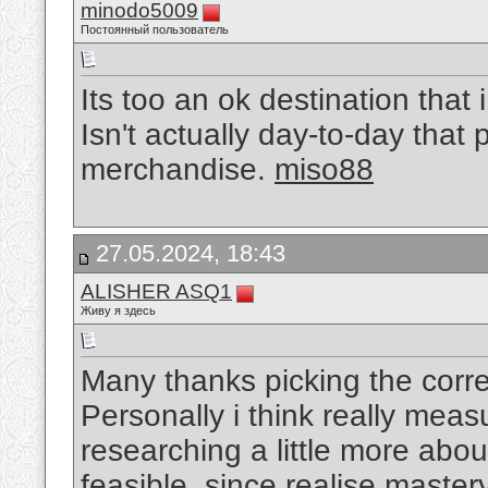
minodo5009
Постоянный пользователь
Its too an ok destination that
Isn't actually day-to-day that
merchandise.
miso88
27.05.2024, 18:43
ALISHER ASQ1
Живу я здесь
Many thanks picking the correc
Personally i think really meas
researching a little more abo
feasible, since realise master