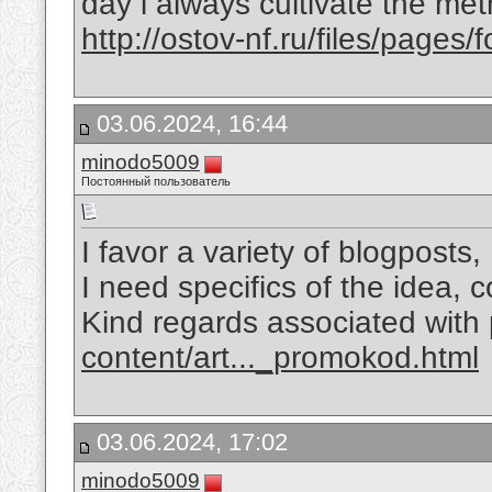
day i always cultivate the met
http://ostov-nf.ru/files/page
03.06.2024, 16:44
minodo5009
Постоянный пользователь
I favor a variety of blogposts
I need specifics of the idea, c
Kind regards associated with 
content/art..._promokod.html
03.06.2024, 17:02
minodo5009