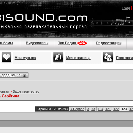
Вход
льбомы
Видеоклипы
Топ Радио
Радиостанции
Моя музыка
Моя страница
Пользов
портал
>
Ваше творчество
а Серёгина
Страница 123 из 393
«
Первая
<
73
113
121
122
123
12