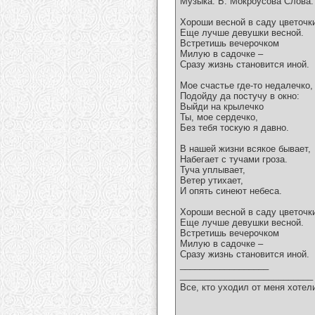
Музыка: Б. Мокроусова Слова:
Хороши весной в саду цветочк
Еще лучше девушки весной.
Встретишь вечерочком
Милую в садочке –
Сразу жизнь становится иной.
Мое счастье где-то недалечко,
Подойду да постучу в окно:
Выйди на крылечко
Ты, мое сердечко,
Без тебя тоскую я давно.
В нашей жизни всякое бывает,
Набегает с тучами гроза.
Туча уплывает,
Ветер утихает,
И опять синеют небеса.
Хороши весной в саду цветочк
Еще лучше девушки весной.
Встретишь вечерочком
Милую в садочке –
Сразу жизнь становится иной.
__________________
___________________________
Все, кто уходил от меня хотел