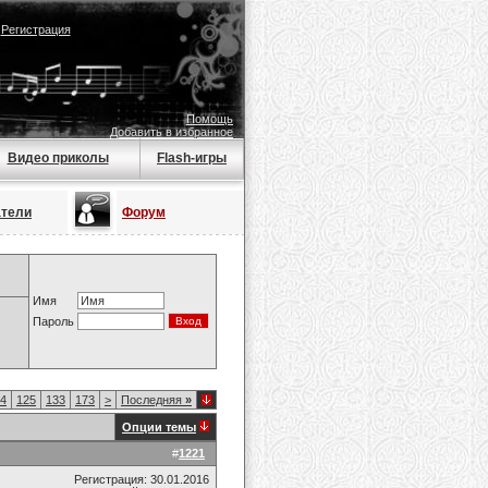
|
Регистрация
Помощь
Добавить в избранное
Видео приколы
Flash-игры
атели
Форум
Имя
Пароль
4
125
133
173
>
Последняя
»
Опции темы
#
1221
Регистрация: 30.01.2016