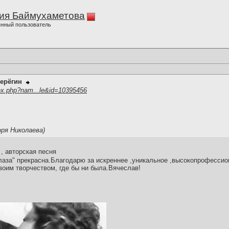
ия Баймухаметова
нный пользователь
ерёгин
ex.php?nam...le&id=10395456
оря Николаева)
, авторская песня
лаза" прекрасна.Благодарю за искреннее ,уникальное ,высокопрофесси
воим творчеством, где бы ни была.Вячеслав!