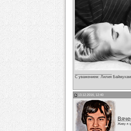
__________________
С уважением: Лилия Баймухам
13.12.2016, 12:40
Вяче
Живу я з