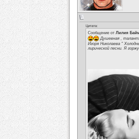
Цитата:
Сообщение от
Лилия Бай
Душевная , талантл
Игоря Николаева " Холодн
лирической песни. Я горж