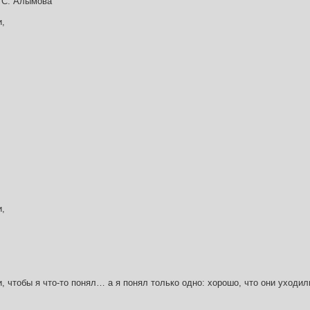
 С. Алымова
и,
и,
и, чтобы я что-то понял… а я понял только одно: хорошо, что они уходил