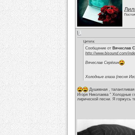
Лил
Постоя
Цитата:
Сообщение от
Вячеслав С
http://www.bisound.com/ind
Вячеслав Серёгин
Холодные глаза (песня Иг
Душевная , талантливая 
Игоря Николаева " Холодные г
лирической песни. Я горжусь т