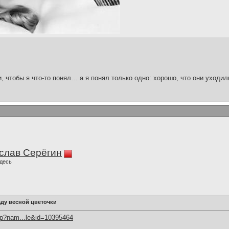
и, чтобы я что-то понял… а я понял только одно: хорошо, что они уходил
слав Серёгин
десь
ду весной цветочки
hp?nam...le&id=10395464