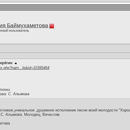
ия Баймухаметова
нный пользователь
ерёгин
ex.php?nam...le&id=10395464
точки
ова: С. Алымова
нтливое,уникальное ,душевное исполнение песни моей молодости "Хорош
 С. Алымова. Молодец, Вячеслав.
етова