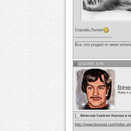
Спасибо,Лилия!
__________________
___________________________
Все, кто уходил от меня хотел
13.12.2016, 12:45
Вяче
Живу я з
Вячеслав Серёгин-Хороши в са
http://www.bisound.com/index.p