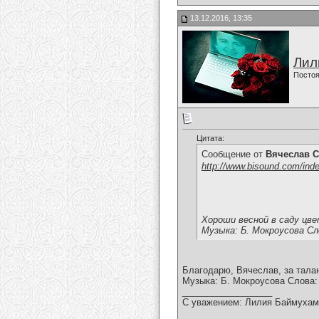
13.12.2016, 13:35
Лил
Постоя
Цитата:
Сообщение от
Вячеслав С
http://www.bisound.com/ind
Хороши весной в саду цве
Музыка: Б. Мокроусова Сл
Благодарю, Вячеслав, за тала
Музыка: Б. Мокроусова Слова:
__________________
С уважением: Лилия Баймухам