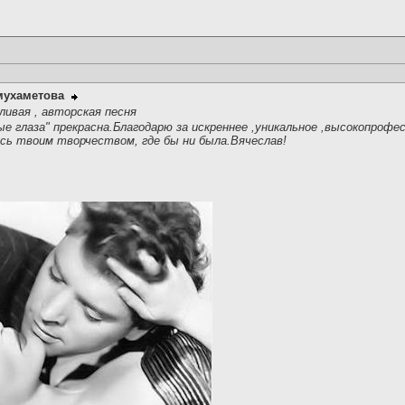
мухаметова
ивая , авторская песня
ые глаза" прекрасна.Благодарю за искреннее ,уникальное ,высокопрофе
усь твоим творчеством, где бы ни была.Вячеслав!