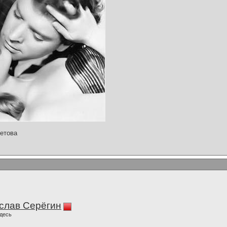
етова
слав Серёгин
десь