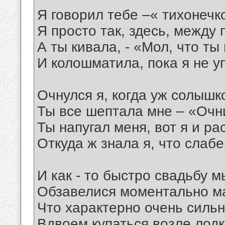
Я говорил тебе –« тихонечк
Я просто так, здесь, между 
А ты кивала, - «Мол, что т
И колошматила, пока я не у
Очнулся я, когда уж солышк
Ты все шептала мне – «Очн
Ты напугал меня, вот я и ра
Откуда ж знала я, что слабе
И как - то быстро свадьбу 
Обзавелися моментально 
Что характерно очень силь
Вдвоем купаться возле лод