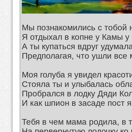
Мы познакомились с тобой н
Я отдыхал в копне у Камы у 
А ты купаться вдруг удумала
Предполагая, что ушли все 
Моя голуба я увидел красот
Стояла ты и улыбалась обл
Пробрался в лодку Дяди Ко
И как шпион в засаде пост я
Тебя в чем мама родила, в т
На первернутую лодочку ко 