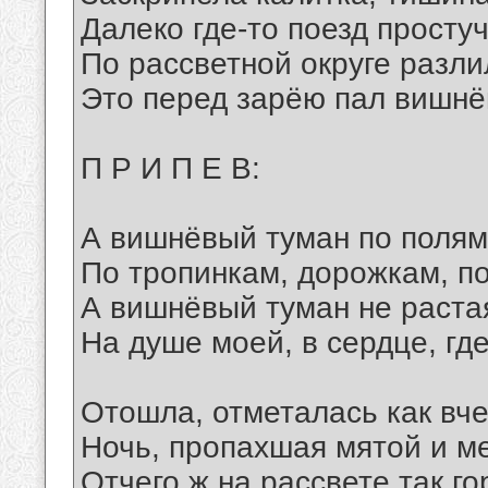
Далеко где-то поезд просту
По рассветной округе разли
Это перед зарёю пал вишнё
П Р И П Е В:
А вишнёвый туман по полям
По тропинкам, дорожкам, п
А вишнёвый туман не растая
На душе моей, в сердце, гд
Отошла, отметалась как вч
Ночь, пропахшая мятой и м
Отчего ж на рассвете так го