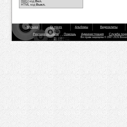
[IMG]
код
Вкл.
HTML код
Выкл.
Музыка
Dj mixes
Альбомы
Видеоклипы
Реклама на сайте
Помощь
Администрация
Служба под
Все права защищены © 2007-2026 Bisou