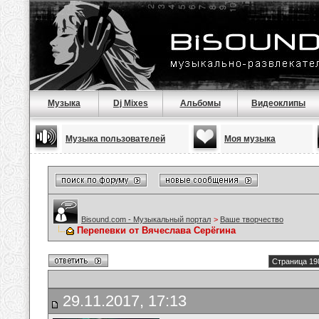
Музыка
Dj Mixes
Альбомы
Видеоклипы
Музыка пользователей
Моя музыка
Bisound.com - Музыкальный портал
>
Ваше творчество
Перепевки от Вячеслава Серёгина
Страница 19
29.11.2017, 17:13