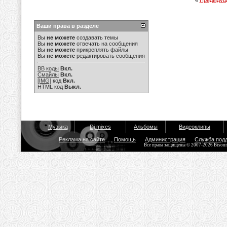
«
Предыдущ
Ваши права в разделе
Вы
не можете
создавать темы
Вы
не можете
отвечать на сообщения
Вы
не можете
прикреплять файлы
Вы
не можете
редактировать сообщения
BB коды
Вкл.
Смайлы
Вкл.
[IMG]
код
Вкл.
HTML код
Выкл.
Музыка
Dj mixes
Альбомы
Видеоклипы
Реклама на сайте
Помощь
Администрация
Служба под
Все права защищены © 2007-2026 Bisou