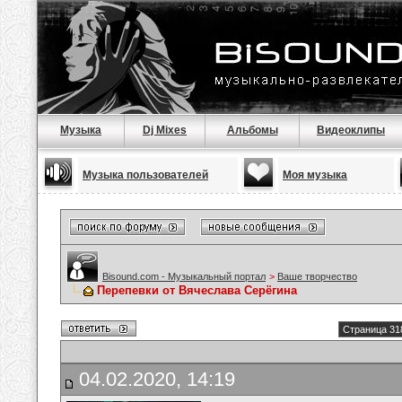
Музыка
Dj Mixes
Альбомы
Видеоклипы
Музыка пользователей
Моя музыка
Bisound.com - Музыкальный портал
>
Ваше творчество
Перепевки от Вячеслава Серёгина
Страница 31
04.02.2020, 14:19