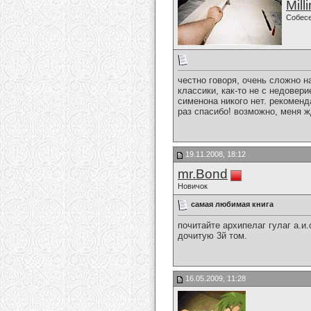
Mill
Собес
честно говоря, очень сложно н
классики, как-то не с недове
сименона никого нет. рекоменд
раз спасибо! возможно, меня 
19.11.2008, 18:12
mr.Bond
Новичок
самая любимая книга
почитайте архипелаг гулаг а.и
дочитую 3й том.
16.05.2009, 11:28