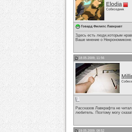
Elodia
Собеседник
Говард Филипс Лавкравт
Здесь есть люди,которым нрав
Ваше мнение о Некрономиконе
18.05.2009, 11:56
Mill
Собес
Рассказов Лавкрафта не читал,
любитель. Поэтому могу сказат
19.05.2009, 08:52