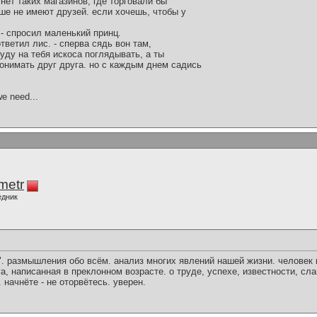
нет таких магазинов, где торговали бы
ше не имеют друзей. если хочешь, чтобы у
 - спросил маленький принц.
ответил лис. - сперва сядь вон там,
 буду на тебя искоса поглядывать, а ты
онимать друг друга. но с каждым днем садись
we need...
imetr
едник
. размышления обо всём. анализ многих явлений нашей жизни. человек в
га, написанная в преклонном возрасте. о труде, успехе, известности, сл
 начнёте - не оторвётесь. уверен.