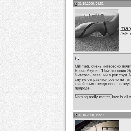
31.10.2008, 08:52
marg
Любит
Millimetr, очень интересно почи
Борис Акунин "Приключения Эр
Читатель,взявший в рук труд А
сну не отправится ровно на то
какой свил гнездо свое на неу
природе!
__________________
Nothing really matter, love is all 
31.10.2008, 19:20