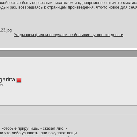
особностью быть серьезным писателем и одновременно каким-то мистик
ждый раз, возвращаясь к страницам произведения, что-то новое для себ
123.jpg
Угадываем фильм получаем не большие ну все же деньги
aritta
ель
 которые приручишь, - сказал лис. -
и что-либо узнавать. они покупают вещи