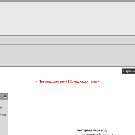
Страниц
«
Предыдущая тема
|
Следующая тема
»
ия
ения
Быстрый переход