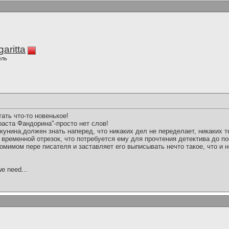
aritta
ель
тать что-то новенькое!
аста Фандорина"-просто нет слов!
кунина,должен знать наперед, что никаких дел не переделает, никаких т
т временной отрезок, что потребуется ему для прочтения детектива до п
томимом пере писателя и заставляет его выписывать нечто такое, что и 
we need...