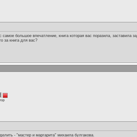
ас самое большое впечатление, книга которая вас поразила, заставила з
то за книга для вас?
d
тор
делить - "мастер и маргарита" михаила булгакова.