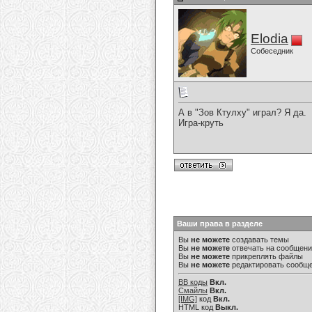
Elodia
Собеседник
А в "Зов Ктулху" играл? Я да.
Игра-круть
Ваши права в разделе
Вы
не можете
создавать темы
Вы
не можете
отвечать на сообщен
Вы
не можете
прикреплять файлы
Вы
не можете
редактировать сообщ
BB коды
Вкл.
Смайлы
Вкл.
[IMG]
код
Вкл.
HTML код
Выкл.