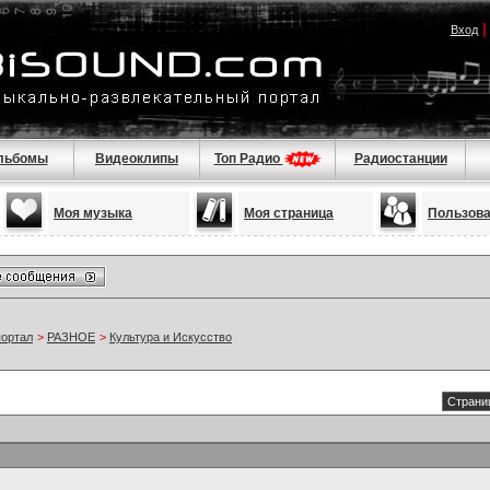
Вход
льбомы
Видеоклипы
Топ Радио
Радиостанции
Моя музыка
Моя страница
Пользов
портал
>
РАЗНОЕ
>
Культура и Искусство
Страниц