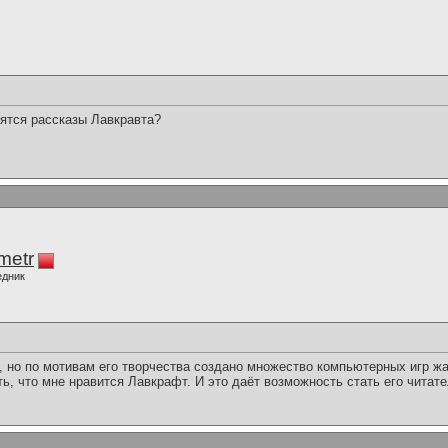
ятся рассказы Лавкравта?
.
imetr
едник
 но по мотивам его творчества создано множество компьютерных игр жанра
ь, что мне нравится Лавкрафт. И это даёт возможность стать его читат