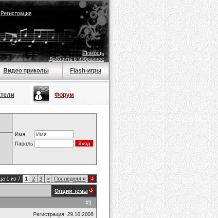
|
Регистрация
Помощь
Добавить в избранное
Видео приколы
Flash-игры
атели
Форум
Имя
Пароль
а 1 из 7
1
2
3
>
Последняя
»
Опции темы
#
1
Регистрация: 29.10.2008