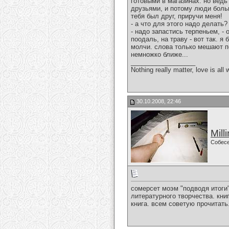
готовыми в магазинах. но ведь 
друзьями, и потому люди боль
тебя был друг, приручи меня!
- а что для этого надо делать?
- надо запастись терпеньем, - 
поодаль, на траву - вот так. я
молчи. слова только мешают п
немножко ближе...
__________________
Nothing really matter, love is all 
30.10.2008, 22:46
Mill
Собес
сомерсет моэм "подводя итоги"
литературного творчества. кни
книга. всем советую прочитать.