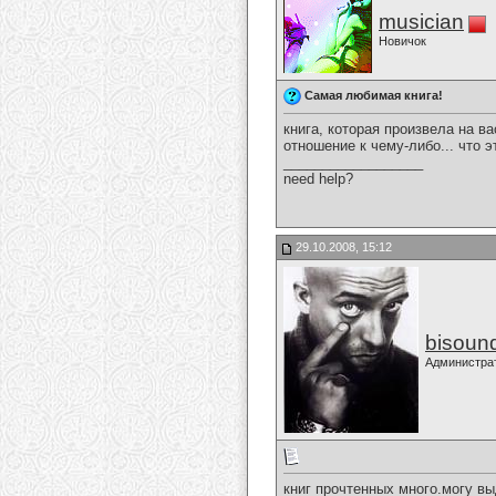
musician
Новичок
Самая любимая книга!
книга, которая произвела на в
отношение к чему-либо... что э
__________________
need help?
29.10.2008, 15:12
bisoun
Администра
книг прочтенных много.могу вы