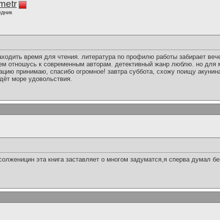
imetr
едник
аходить время для чтения. литература по профилю работы забирает вече
рием отношусь к современным авторам. детективный жанр люблю. но для
ацию принимаю, спасибо огромное! завтра суббота, схожу поищу акунин
ждёт море удовольствия.
.солженицин эта книга заставляет о многом задуматся,я сперва думал бе