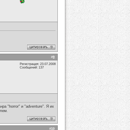
#
9
Регистрация: 23.07.2008
Сообщений: 137
 "horror" и "adventure". Я их
елем.
#
10