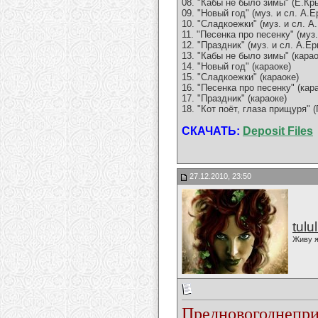
08. "Кабы не было зимы" (Е.Кр
09. "Новый год" (муз. и сл. А.
10. "Сладкоежки" (муз. и сл. 
11. "Песенка про песенку" (муз
12. "Праздник" (муз. и сл. А.Е
13. "Кабы не было зимы" (карао
14. "Новый год" (караоке)
15. "Сладкоежки" (караоке)
16. "Песенка про песенку" (кар
17. "Праздник" (караоке)
18. "Кот поёт, глаза прищуря" 
СКАЧАТЬ:
Deposit Files
27.12.2010, 23:50
tulu
Живу я
Предновогоднепри