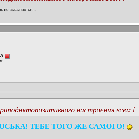
ак не высыпается...
la
ик
риподнятопозитивного настроения всем !
СЬКА! ТЕБЕ ТОГО ЖЕ САМОГО!