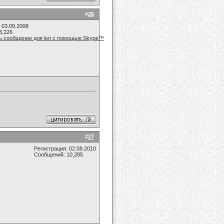
#
26
 03.09.2008
3,226
#
27
Регистрация: 02.08.2010
Сообщений: 10,285