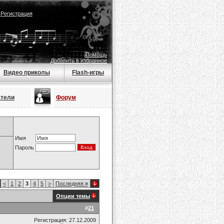
|
Регистрация
Помощь
Добавить в избранное
Видео приколы
Flash-игры
атели
Форум
Имя
Пароль
<
1
2
3
4
5
>
Последняя
»
Опции темы
#
21
Регистрация: 27.12.2009