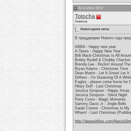
30.12.2010, 00:57
Totocha
Новичок
Новогодние хиты
В преддверии Нового года пре
ABBA - Happy new year
A-Teens - Happy New Year
Billi Mack-Christmas Is All Aroun
Bobby Rydell & Chubby Checker -
Brenda Lee - Rockin' Around The
Bryan Adams - Christmas Time
Dean Martin - Let It Snow! Let It
Drifters - I'm Dreaming Of A Whi
Eagles - please come home for 
Hilary Duff - Last Christmas
Jessica Simpson - Happy Xmas 
Jessica Simpson - Silent Night
Perry Como - Magic Moments
Sammy Davis Jr - Jingle Bells
Sarah Connor - Christmas In My 
Wham! - Last Christmas (Puddin
http://depositfiles.com/files/q1