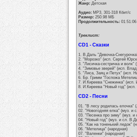
Жанр:
Детская
Аудио:
MP3, 301-318 Кбит/с
Размер:
250.98 МБ
Продолжительность:
01:51:06
Tреклист:
CD1 - Сказки
1. В.Даль "Девочка-Снегурочка
2. "Морозко" (исп. Сергей Юрск
3. "Лисичка-сестричка и волк" 
4. "Зимовье зверей" (исп. Вла
5. "Лиса, Заяц и Петух" (исп. 
6. Бр. Гримм "Госпожа Метелиц
7. И.Киреева "Снежинка" (исп. 
8. И.Киреева "Новый год" (исп
CD2 - Песни
01. "В лесу родилась елочка" 
02. "Новогодняя елка" (муз. и 
03. "Песенка про зиму" (муз. и
04. "Новый год" (муз. и сл. В.
05. "Как на тоненький ледок" (
06. "Метелица" (народная)
07. "Валенки" (народная)