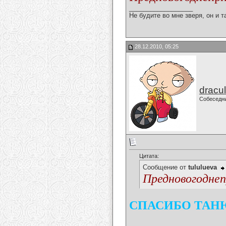
__________________
Не будите во мне зверя, он и т
28.12.2010, 05:25
dracu
Собеседн
Цитата:
Сообщение от
tululueva
Предновогоднеп
СПАСИБО ТАНЮ