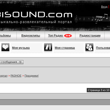
Вход
льбомы
Видеоклипы
Топ Радио
Радиостанции
Моя музыка
Моя страница
Пользов
портал
>
РАЗНОЕ
>
Праздники!
Страница 3 из 10