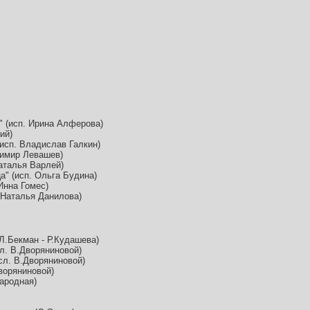
" (исп. Ирина Алферова)
ий)
(исп. Владислав Галкин)
димир Левашев)
Наталья Варлей)
а" (исп. Ольга Будина)
Инна Гомес)
. Наталья Данилова)
(Л.Бекман - Р.Кудашева)
сл. В.Дворяниновой)
 сл. В.Дворяниновой)
Дворяниновой)
народная)