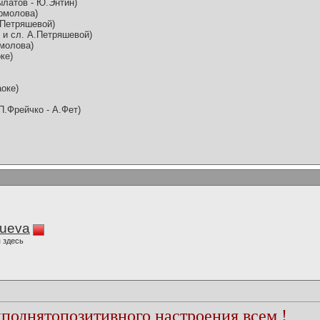
ылатов - Ю.Энтин)
Ермолова)
А.Петряшевой)
. и сл. А.Петряшевой)
рмолова)
ке)
аоке)
(П.Фрейчко - А.Фет)
lueva
 здесь
поднятопозитивного настроения всем !