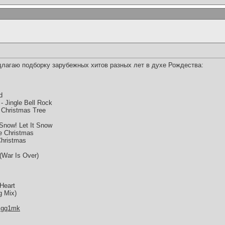
длагаю подборку зарубежных хитов разных лет в духе Рождества:
d
 Jingle Bell Rock
 Christmas Tree
 Snow! Let It Snow
te Christmas
Christmas
(War Is Over)
Heart
g Mix)
0mgq1mk