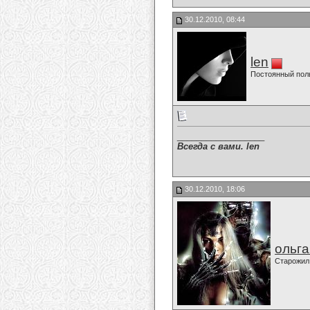
30.12.2010, 08:44
len
Постоянный пол
__________________
Всегда с вами. len
30.12.2010, 18:06
ольг
Старожил