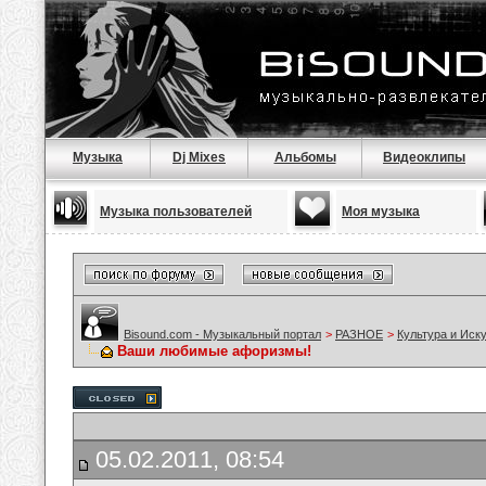
Музыка
Dj Mixes
Альбомы
Видеоклипы
Музыка пользователей
Моя музыка
Bisound.com - Музыкальный портал
>
РАЗНОЕ
>
Культура и Иск
Ваши любимые афоризмы!
05.02.2011, 08:54