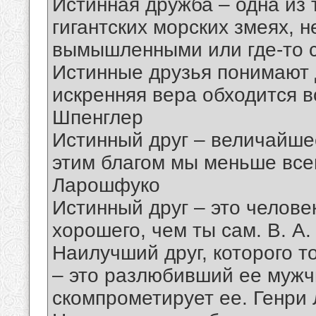
Истинная дружба – одна из т
гигантских морских змеях, н
вымышленными или где-то с
Истинные друзья понимают д
искренняя вера обходится в
Шпенглер
Истинный друг – величайшее
этим благом мы меньше всег
Ларошфуко
Истинный друг – это челове
хорошего, чем ты сам. В. А
Наилучший друг, которого т
– это разлюбивший ее мужчи
скомпрометирует ее. Генри