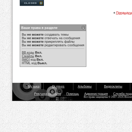
«
Предыдущ
Ваши права в разделе
Вы
не можете
создавать темы
Вы
не можете
отвечать на сообщения
Вы
не можете
прикреплять файлы
Вы
не можете
редактировать сообщения
BB коды
Вкл.
Смайлы
Вкл.
[IMG]
код
Вкл.
HTML код
Выкл.
Музыка
Dj mixes
Альбомы
Видеоклипы
Реклама на сайте
Помощь
Администрация
Служба под
Все права защищены © 2007-2026 Bisou