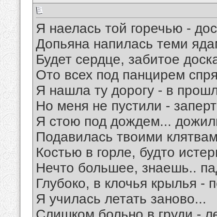
Я наелась той горечью - до
Допьяна напилась теми яда
Будет сердце, забитое доск
Ото всех под панцирем спря
Я нашла ту дорогу - в прош
Но меня не пустили - заперт
Я стою под дождем... дожили
Подавилась твоими клятвам
Костью в горле, будто истер
Нечто большее, знаешь.. па
Глубоко, в клочья крылья - 
Я училась летать заново...
Слишком больно в груди - л