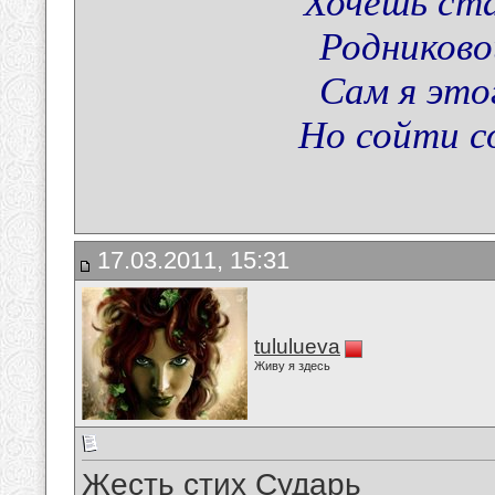
Хочешь ста
Родниково
Сам я это
Но сойти со
17.03.2011, 15:31
tululueva
Живу я здесь
Жесть стих Сударь