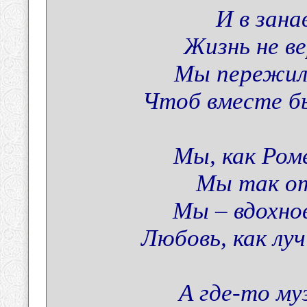
И в зан
Жизнь не в
Мы пережили
Чтоб вместе б
Мы, как Ро
Мы так о
Мы – вдохно
Любовь, как лу
А где-то му