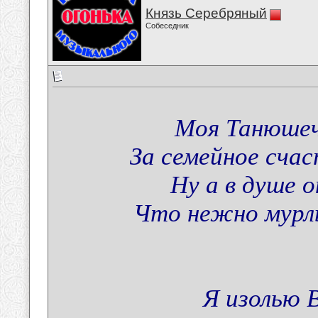
Князь Серебряный
Собеседник
Моя Танюшечк
За семейное сча
Ну а в душе о
Что нежно мурлы
Я изолью 