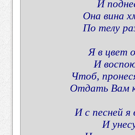
И поднес
Она вина х
По телу ра
Я в цвет 
И воспою
Чтоб, пронеся
Отдать Вам к
И с песней я
И унес