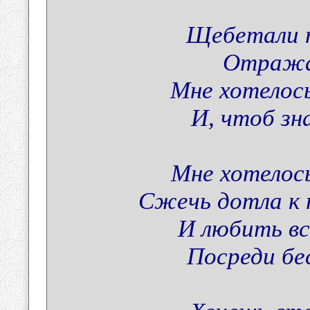
Щебетали п
Отражая
Мне хотелось
И, чтоб зна
Мне хотелос
Сжечь дотла к 
И любить вс
Посреди бес