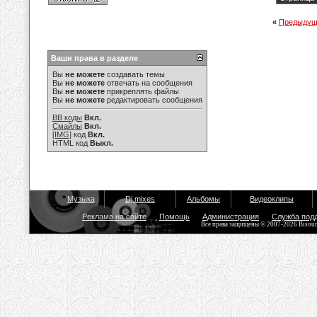
«
Предыдущ
Ваши права в разделе
Вы
не можете
создавать темы
Вы
не можете
отвечать на сообщения
Вы
не можете
прикреплять файлы
Вы
не можете
редактировать сообщения
BB коды
Вкл.
Смайлы
Вкл.
[IMG]
код
Вкл.
HTML код
Выкл.
Музыка
Dj mixes
Альбомы
Видеоклипы
Реклама на сайте
Помощь
Администрация
Служба под
Все права защищены © 2007-2026 Bisou