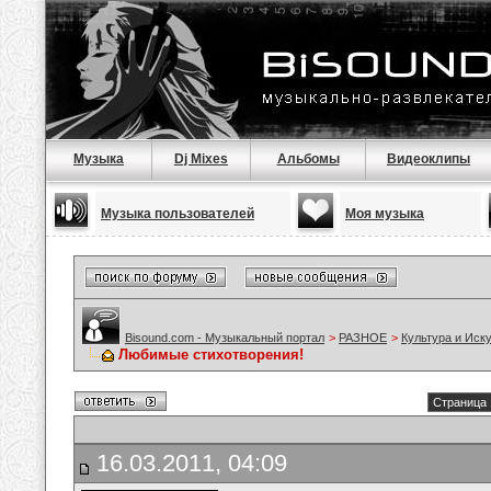
Музыка
Dj Mixes
Альбомы
Видеоклипы
Музыка пользователей
Моя музыка
Bisound.com - Музыкальный портал
>
РАЗНОЕ
>
Культура и Иск
Любимые стихотворения!
Страница 
16.03.2011, 04:09