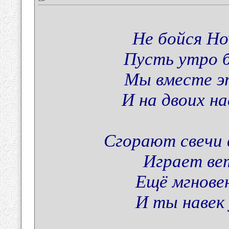
Не бойся Но
Пусть утро 
Мы вместе э
И на двоих н
Сгорают свечи
Играет ве
Ещё мгнове
И ты навек