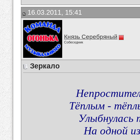
16.03.2011, 15:41
Князь Серебряный
Собеседник
Зеркало
Непростител
Тёплым - тёпл
Улыбнулась 
На одной из