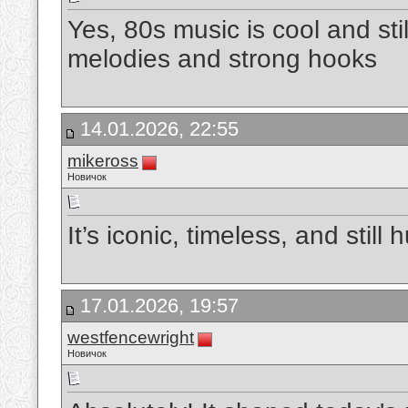
Yes, 80s music is cool and sti
melodies and strong hooks
14.01.2026, 22:55
mikeross
Новичок
It’s iconic, timeless, and still 
17.01.2026, 19:57
westfencewright
Новичок