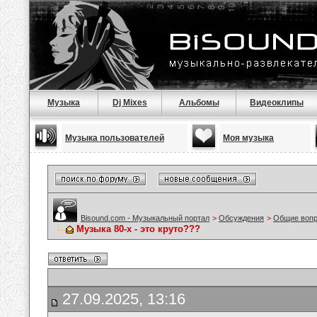
Музыка
Dj Mixes
Альбомы
Видеоклипы
Музыка пользователей
Моя музыка
Bisound.com - Музыкальный портал
>
Обсуждения
>
Общие воп
Музыка 80-х - это круто???
27.09.2025, 13:16