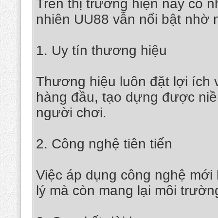
Trên thị trường hiện nay có nh
nhiên UU88 vẫn nổi bật nhờ n
1. Uy tín thương hiệu
Thương hiệu luôn đặt lợi ích
hàng đầu, tạo dựng được niề
người chơi.
2. Công nghệ tiên tiến
Việc áp dụng công nghệ mới 
lý mà còn mang lại môi trường