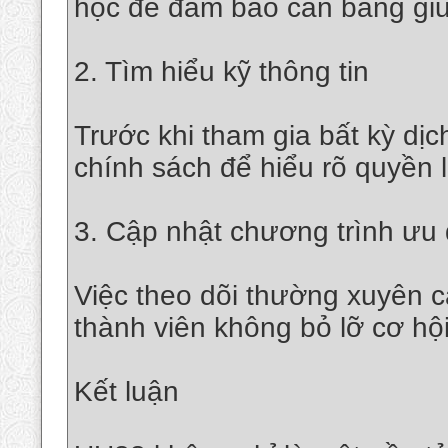
học để đảm bảo cân bằng giữ
2. Tìm hiểu kỹ thông tin
Trước khi tham gia bất kỳ dị
chính sách để hiểu rõ quyền 
3. Cập nhật chương trình ưu 
Việc theo dõi thường xuyên c
thành viên không bỏ lỡ cơ hộ
Kết luận