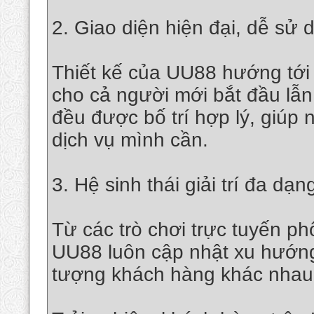
2. Giao diện hiện đại, dễ sử 
Thiết kế của UU88 hướng tới 
cho cả người mới bắt đầu lẫn
đều được bố trí hợp lý, giúp
dịch vụ mình cần.
3. Hệ sinh thái giải trí đa dạn
Từ các trò chơi trực tuyến phổ
UU88 luôn cập nhật xu hướng
tượng khách hàng khác nhau