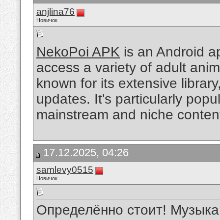
anjlina76
Новичок
NekoPoi APK
is an Android ap
access a variety of adult an
known for its extensive library
updates. It's particularly pop
mainstream and niche conten
17.12.2025, 04:26
samlevy0515
Новичок
Определённо стоит! Музыка 