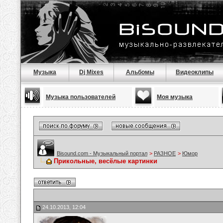
Музыка
Dj Mixes
Альбомы
Видеоклипы
Музыка пользователей
Моя музыка
Bisound.com - Музыкальный портал
>
РАЗНОЕ
>
Юмор
Прикольные, весёлые картинки
24.10.2013, 12:04