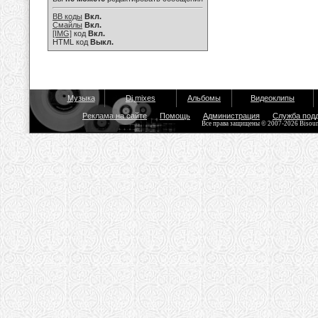
BB коды
Вкл.
Смайлы
Вкл.
[IMG]
код
Вкл.
HTML код
Выкл.
Музыка
Dj mixes
Альбомы
Видеоклипы
Реклама на сайте
Помощь
Администрация
Служба под
Все права защищены © 2007-2026 Bisou