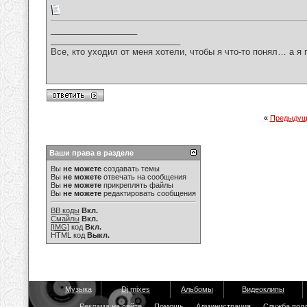
__________________
___________________________
Все, кто уходил от меня хотели, чтобы я что-то понял… а я 
«
Предыдущ
Ваши права в разделе
Вы
не можете
создавать темы
Вы
не можете
отвечать на сообщения
Вы
не можете
прикреплять файлы
Вы
не можете
редактировать сообщения
BB коды
Вкл.
Смайлы
Вкл.
[IMG]
код
Вкл.
HTML код
Выкл.
Музыка
Dj mixes
Альбомы
Видеоклипы
Реклама на сайте
Помощь
Администрация
Служба под