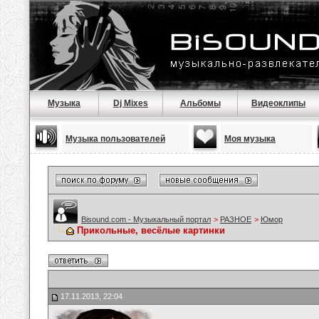
Музыка
Dj Mixes
Альбомы
Видеоклипы
Музыка пользователей
Моя музыка
Bisound.com - Музыкальный портал
>
РАЗНОЕ
>
Юмор
Прикольные, весёлые картинки
17.11.2013, 22:04