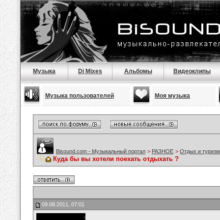
Музыка
Dj Mixes
Альбомы
Видеоклипы
Музыка пользователей
Моя музыка
Bisound.com - Музыкальный портал
>
РАЗНОЕ
>
Отдых и туризм
Куда бы вы хотели поехать отдыхать ?
09.08.2011, 07:01