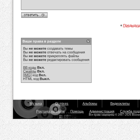
«
Предыдущ
Ваши права в разделе
Вы
не можете
создавать темы
Вы
не можете
отвечать на сообщения
Вы
не можете
прикреплять файлы
Вы
не можете
редактировать сообщения
BB коды
Вкл.
Смайлы
Вкл.
[IMG]
код
Вкл.
HTML код
Выкл.
Музыка
Dj mixes
Альбомы
Видеоклипы
Реклама на сайте
Помощь
Администрация
Служба под
Все права защищены © 2007-2026 Bisou