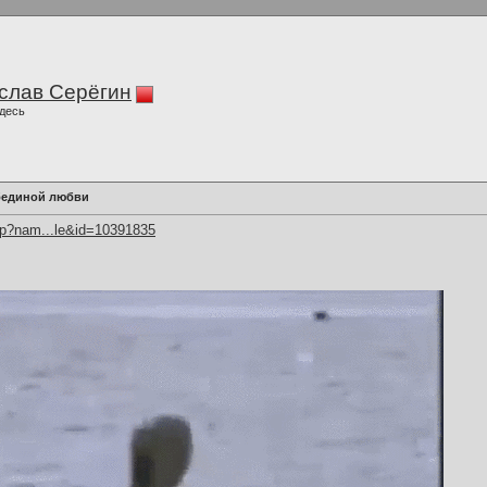
слав Серёгин
десь
бединой любви
hp?nam...le&id=10391835