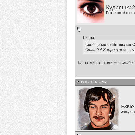
Кудряшка
Постоянный польз
Цитата:
Сообщение от
Вячеслав С
Спасибо! Я тронут до гл
Талантливые люди моя слабос
19.05.2016, 23:02
Вяче
Живу я з