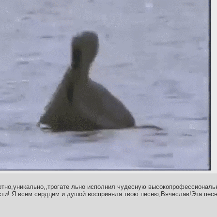
етно,уникально,,трогате льно исполнил чудесную высокопрофессиональ
ти! Я всем сердцем и душой восприняла твою песню,Вячеслав!Эта песня