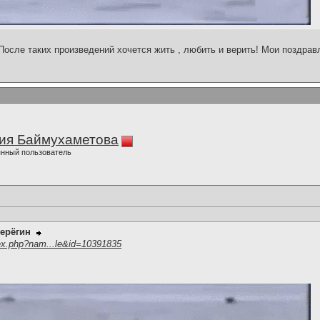
После таких произведений хочется жить , любить и верить! Мои поздрав
ия Баймухаметова
нный пользователь
ерёгин
ex.php?nam...le&id=10391835