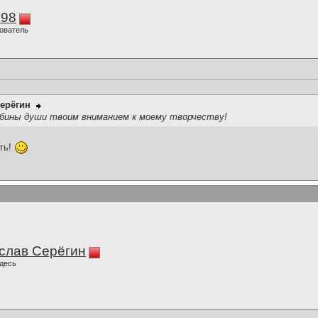
298
ователь
ерёгин
убины души твоим вниманием к моему творчеству!
ть!
слав Серёгин
десь