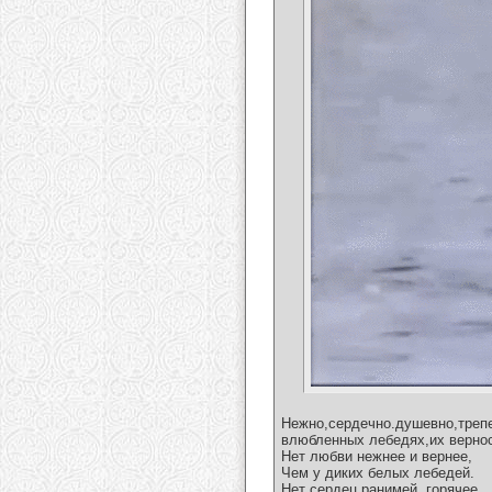
Нежно,сердечно.душевно,треп
влюбленных лебедях,их вернос
Нет любви нежнее и вернее,
Чем у диких белых лебедей.
Нет сердец ранимей, горячее,