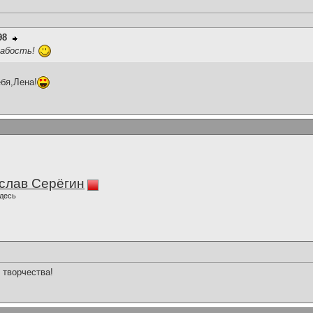
98
лабость!
ебя,Лена!
слав Серёгин
десь
 творчества!