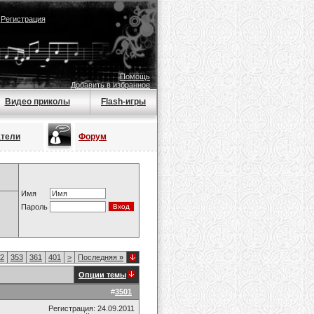
|
Регистрация
Помощь
Добавить в избранное
Видео приколы
Flash-игры
атели
Форум
Имя
Пароль
2
353
361
401
>
Последняя
»
Опции темы
#
3501
Регистрация: 24.09.2011