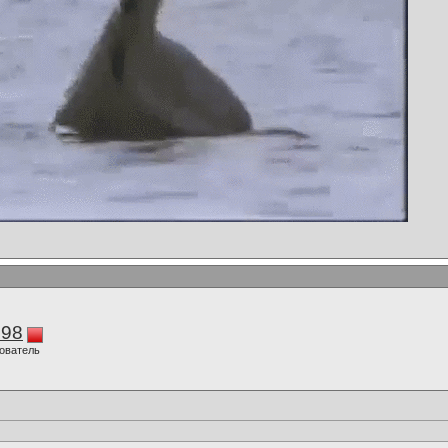
298
ователь