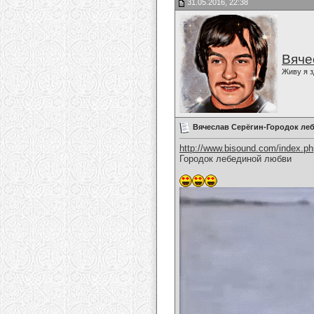
31.05.2016, 22:38
Вяче
Живу я з
Вячеслав Серёгин-Городок ле
http://www.bisound.com/index.p
Городок лебединой любви