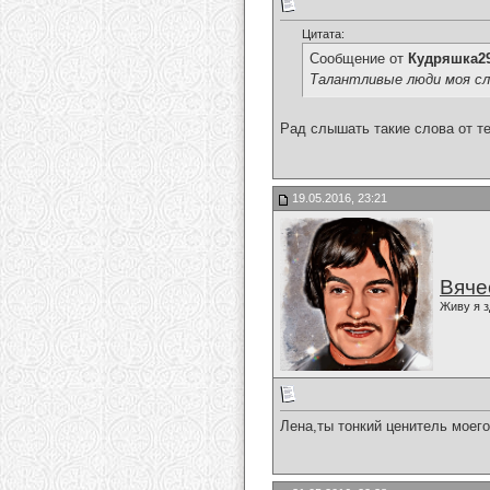
Цитата:
Сообщение от
Кудряшка2
Талантливые люди моя с
Рад слышать такие слова от т
19.05.2016, 23:21
Вяче
Живу я з
Лена,ты тонкий ценитель моего