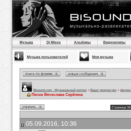
Музыка
Dj Mixes
Альбомы
Видеоклипы
Музыка пользователей
Моя музыка
Bisound.com - Музыкальный портал
>
Ваше творчество
>
Авторс
Песни Вячеслава Серёгина
Страница 36
05.09.2016, 10:36