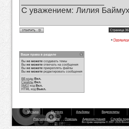
__________________
С уважением: Лилия Байму
Страница 36
«
Предыдущ
Ваши права в разделе
Вы
не можете
создавать темы
Вы
не можете
отвечать на сообщения
Вы
не можете
прикреплять файлы
Вы
не можете
редактировать сообщения
BB коды
Вкл.
Смайлы
Вкл.
[IMG]
код
Вкл.
HTML код
Выкл.
Музыка
Dj mixes
Альбомы
Видеоклипы
Реклама на сайте
Помощь
Администрация
Служба под
Все права защищены © 2007-2026 Bisou