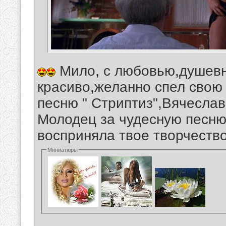
Мило, с любовью,душевн
красиво,желанно спел свою 
песню " Стриптиз",Вячеслав
Молодец за чудесную песню
восприняла твое творчеств
Миниатюры