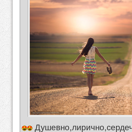
Душевно,лирично,сердеч