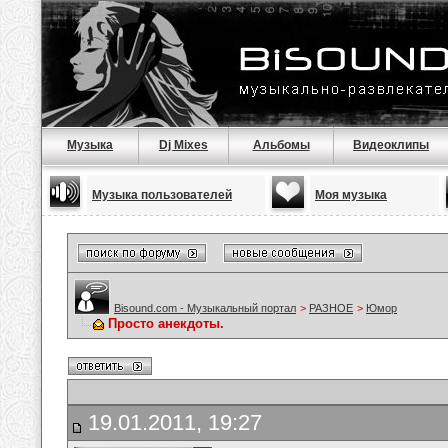
Музыка
Dj Mixes
Альбомы
Видеоклипы
Музыка пользователей
Моя музыка
Bisound.com - Музыкальный портал
>
РАЗНОЕ
>
Юмор
Просто анекдоты.
19.01.2011, 19:27