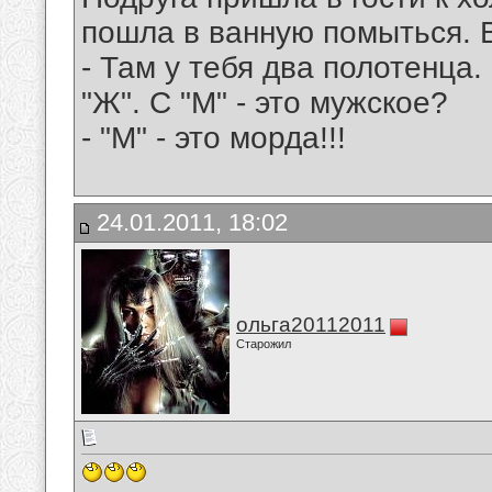
пошла в ванную помыться. 
- Там у тебя два полотенца.
"Ж". С "М" - это мужское?
- "М" - это морда!!!
24.01.2011, 18:02
ольга20112011
Старожил