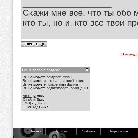
__________________
Скажи мне всё, что ты обо 
кто ты, но и, кто все твои пр
«
Предыдущ
Ваши права в разделе
Вы
не можете
создавать темы
Вы
не можете
отвечать на сообщения
Вы
не можете
прикреплять файлы
Вы
не можете
редактировать сообщения
BB коды
Вкл.
Смайлы
Вкл.
[IMG]
код
Вкл.
HTML код
Выкл.
Музыка
Dj mixes
Альбомы
Видеоклипы