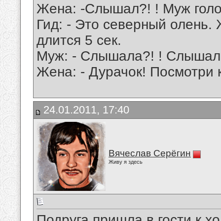
Жена: -Слышал?! ! Муж голо
Гид: - Это северный олень.
длится 5 сек.
Муж: - Слышала?! ! Слышала
Жена: - Дурачок! Посмотри к
24.01.2011, 17:40
Вячеслав Серёгин
Живу я здесь
Подруга пришла в гости к х