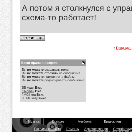
А потом я столкнулся с упр
схема-то работает!
«
Предыдущ
Ваши права в разделе
Вы
не можете
создавать темы
Вы
не можете
отвечать на сообщения
Вы
не можете
прикреплять файлы
Вы
не можете
редактировать сообщения
BB коды
Вкл.
Смайлы
Вкл.
[IMG]
код
Вкл.
HTML код
Выкл.
Музыка
Dj mixes
Альбомы
Видеоклипы
Реклама на сайте
Помощь
Администрация
Служба под