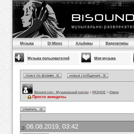
Музыка
Dj Mixes
Альбомы
Видеоклипы
Музыка пользователей
Моя музыка
Bisound.com - Музыкальный портал
>
РАЗНОЕ
>
Юмор
Просто анекдоты.
06.08.2019, 03:42