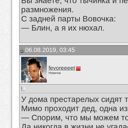
Вы знаете, что тычинка и пе
размножения.
С задней парты Вовочка:
— Блин, а я их нюхал.
06.08.2019, 03:45
fevoreeeet
Новичок
У дома престарелых сидят т
Мимо проходит дед, одна из
— Спорим, что мы можем точ
Да никогда в жизни не угада