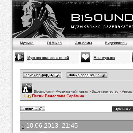
Музыка
Dj Mixes
Альбомы
Видеоклипы
Музыка пользователей
Моя музыка
Bisound.com - Музыкальный портал
>
Ваше творчество
>
Авторс
Песни Вячеслава Серёгина
Страница 28
10.06.2013, 21:45