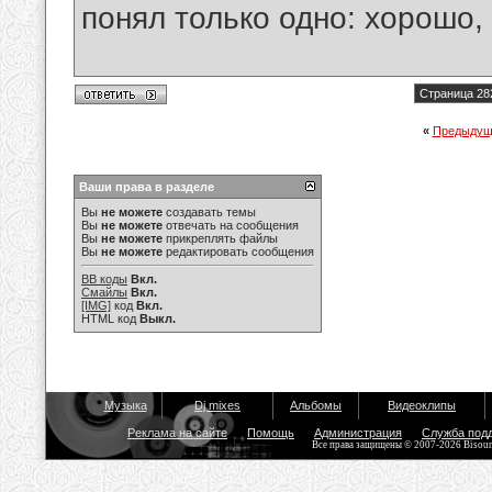
понял только одно: хорошо,
Страница 28
«
Предыдущ
Ваши права в разделе
Вы
не можете
создавать темы
Вы
не можете
отвечать на сообщения
Вы
не можете
прикреплять файлы
Вы
не можете
редактировать сообщения
BB коды
Вкл.
Смайлы
Вкл.
[IMG]
код
Вкл.
HTML код
Выкл.
Музыка
Dj mixes
Альбомы
Видеоклипы
Реклама на сайте
Помощь
Администрация
Служба под
Все права защищены © 2007-2026 Bisou