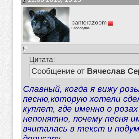
panterazoom
Собеседник
Цитата:
Сообщение от
Вячеслав Се
Славный, когда я вижу роз
песню,которую хотели сдел
куплет, где именно о розах
непонятно, почему песня и
вчиталась в текст и поду
дописать..